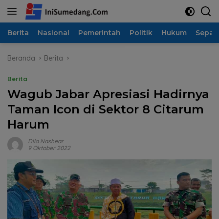
Langsung
ke
konten
Berita
Nasional
Pemerintah
Politik
Hukum
Sepak
Beranda
Berita
Berita
Wagub Jabar Apresiasi Hadirnya
Taman Icon di Sektor 8 Citarum
Harum
Dila Nashear
9 Oktober 2022