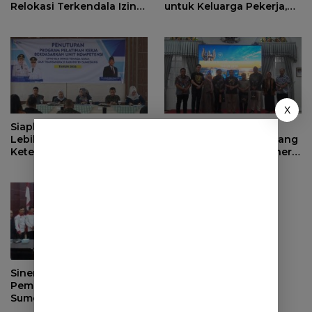
Relokasi Terkendala Izin
untuk Keluarga Pekerja,
Kementerian Kehutanan
Serahkan Manfaat kepada
Ahli Waris di Sumedang
X
Siapkan Masa Depan yang
Evaluasi Pendapatan
Lebih Baik, BPJS
Daerah, Bupati Sumedang
Ketenagakerjaan Tutup
Minta OPD Perkuat Sinergi
Program Persiapan Kerja
dan Digitalisasi Pajak
di BLK Sumedang
Sinergi dengan
Pemerintah Desa, DPRD
Sumedang Fokus Awasi
Program Strategis