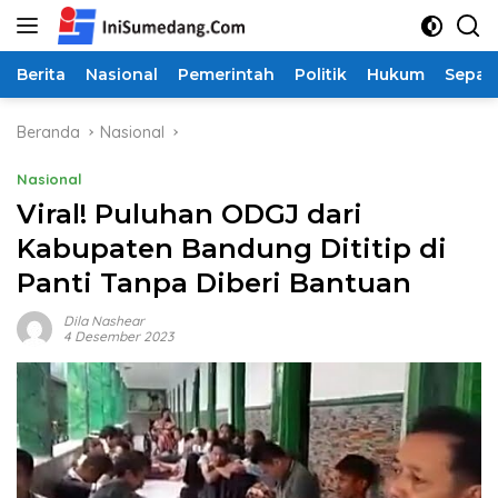
Langsung
ke
konten
Berita
Nasional
Pemerintah
Politik
Hukum
Sepak
Beranda
Nasional
Nasional
Viral! Puluhan ODGJ dari
Kabupaten Bandung Dititip di
Panti Tanpa Diberi Bantuan
Dila Nashear
4 Desember 2023