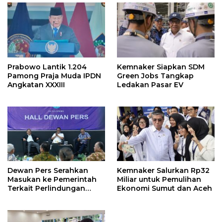
Prabowo Lantik 1.204
Kemnaker Siapkan SDM
Pamong Praja Muda IPDN
Green Jobs Tangkap
Angkatan XXXIII
Ledakan Pasar EV
Dewan Pers Serahkan
Kemnaker Salurkan Rp32
Masukan ke Pemerintah
Miliar untuk Pemulihan
Terkait Perlindungan
Ekonomi Sumut dan Aceh
Karya Jurnalistik dalam
RUU Hak Cipta