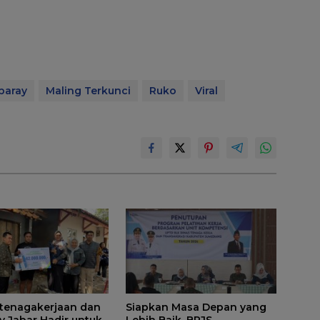
paray
Maling Terkunci
Ruko
Viral
tenagakerjaan dan
Siapkan Masa Depan yang
 Jabar Hadir untuk
Lebih Baik, BPJS