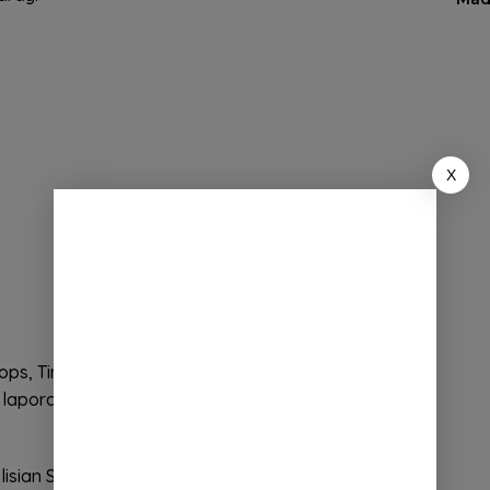
X
alops, Tim Recue Disdamkar Kabupaten Bandung
laporan adanya orang terjebak di sebuah ruko
lisian Sektor (Polsek) Ciparay (Polresta Bandung)