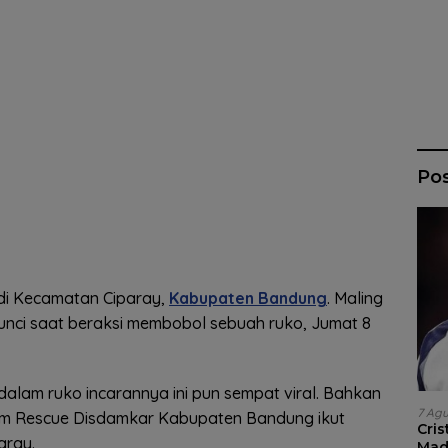
Po
i di Kecamatan Ciparay,
Kabupaten Bandung
. Maling
kunci saat beraksi membobol sebuah ruko, Jumat 8
alam ruko incarannya ini pun sempat viral. Bahkan
7 Ag
Tim Rescue Disdamkar Kabupaten Bandung ikut
Cri
aray.
Madr