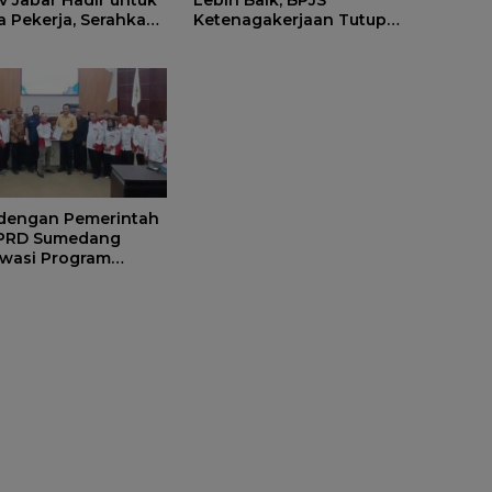
a Pekerja, Serahkan
Ketenagakerjaan Tutup
 kepada Ahli Waris
Program Persiapan Kerja di
edang
BLK Sumedang
 dengan Pemerintah
DPRD Sumedang
wasi Program
s Nasional