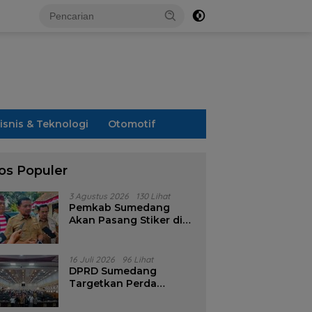
isnis & Teknologi
Otomotif
os Populer
3 Agustus 2026
130 Lihat
Pemkab Sumedang
Akan Pasang Stiker di
Rumah Penerima
Bansos
16 Juli 2026
96 Lihat
DPRD Sumedang
Targetkan Perda
Pilkades Rampung
Akhir Juli, Aturan