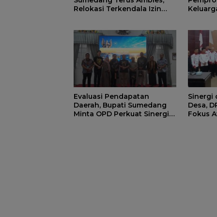
Relokasi Terkendala Izin
Keluarg
Kementerian Kehutanan
Manfaat
di Sum
Evaluasi Pendapatan
Sinergi
Daerah, Bupati Sumedang
Desa, 
Minta OPD Perkuat Sinergi
Fokus A
dan Digitalisasi Pajak
Strategi