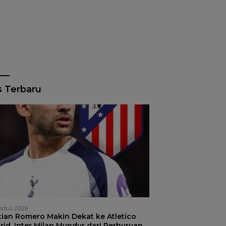
s Terbaru
ustus 2026
stian Romero Makin Dekat ke Atletico
id, Inter Milan Mundur dari Perburuan