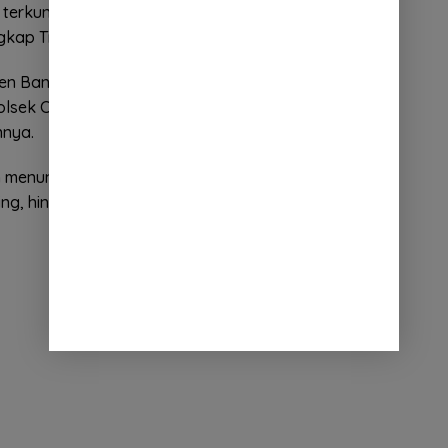
erkunci di ruko adalah seorang maling yang
ngkap Tim kepada wartawan.
ten Bandung langsung mengevakuasi
maling
Polsek Ciparay. Guna mempertanggung jawabkan
nnya.
ih menunggu konfirmasi resmi dari Polsek Ciparay.
aling, hingga ada tidaknya kerugian yang dialami