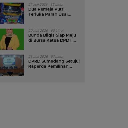
Pencalonan Diperjelas
27 Juli 2026
85 Lihat
Dua Remaja Putri
Terluka Parah Usai
Motor Bertabrakan
dengan Truk di
Tanjungsari Sumedang
20 Juli 2026
60 Lihat
Bunda Bilqis Siap Maju
di Bursa Ketua DPD II
Golkar Sumedang
28 Juli 2026
57 Lihat
DPRD Sumedang Setujui
Raperda Pemilihan
Kepala Desa Tahun
2026 Menjadi Peraturan
Daerah