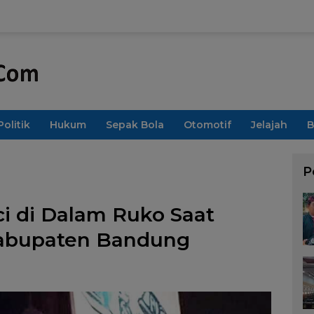
Politik
Hukum
Sepak Bola
Otomotif
Jelajah
B
P
ci di Dalam Ruko Saat
 Kabupaten Bandung