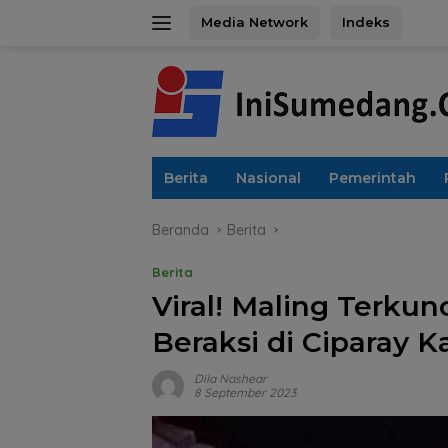
Langsung
Media Network
Indeks
ke
konten
Berita
Nasional
Pemerintah
Beranda
Berita
Berita
Viral! Maling Terkun
Beraksi di Ciparay
Dila Nashear
8 September 2023