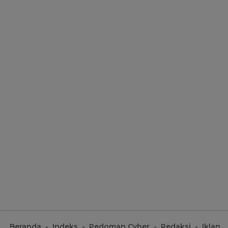
Beranda
Indeks
Pedoman Cyber
Redaksi
Iklan