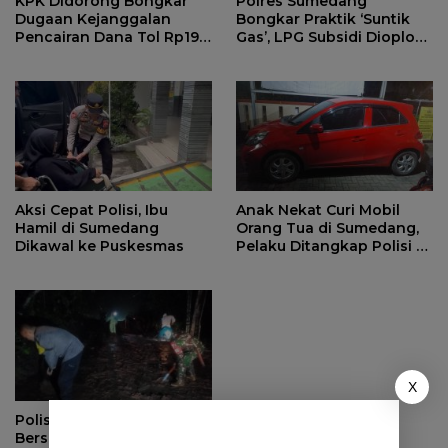
KPK Didorong Bongkar
Polres Sumedang
Dugaan Kejanggalan
Bongkar Praktik ‘Suntik
Pencairan Dana Tol Rp190
Gas’, LPG Subsidi Dioplos
Miliar di PN Sumedang
Jadi Non-Subsidi
Aksi Cepat Polisi, Ibu
Anak Nekat Curi Mobil
Hamil di Sumedang
Orang Tua di Sumedang,
Dikawal ke Puskesmas
Pelaku Ditangkap Polisi di
Bandung
X
Polisi dan Warga
Bersihkan Material