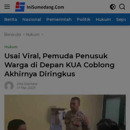
Langsung
ke
konten
Berita
Nasional
Pemerintah
Politik
Hukum
Sepak
Beranda
Hukum
Hukum
Usai Viral, Pemuda Penusuk
Warga di Depan KUA Coblong
Akhirnya Diringkus
Dila Nashear
17 Mei 2025