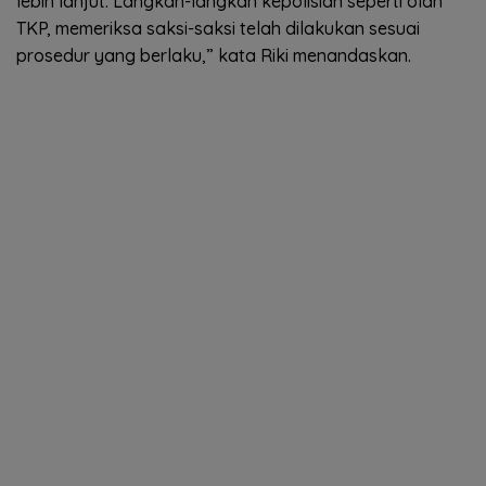
lebih lanjut. Langkah-langkah kepolisian seperti olah
TKP, memeriksa saksi-saksi telah dilakukan sesuai
prosedur yang berlaku,” kata Riki menandaskan.