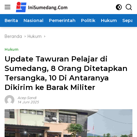
Langsung
ke
konten
Berita
Nasional
Pemerintah
Politik
Hukum
Sepak
Beranda
Hukum
Hukum
Update Tawuran Pelajar di
Sumedang, 8 Orang Ditetapkan
Tersangka, 10 Di Antaranya
Dikirim ke Barak Militer
Acep Sandi
14 Juni 2025