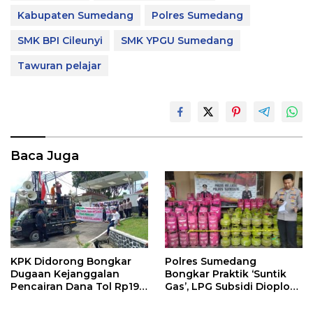
Kabupaten Sumedang
Polres Sumedang
SMK BPI Cileunyi
SMK YPGU Sumedang
Tawuran pelajar
Baca Juga
KPK Didorong Bongkar
Polres Sumedang
Dugaan Kejanggalan
Bongkar Praktik ‘Suntik
Pencairan Dana Tol Rp190
Gas’, LPG Subsidi Dioplos
Miliar di PN Sumedang
Jadi Non-Subsidi