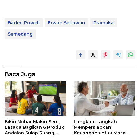
Baden Powell
Erwan Setiawan
Pramuka
Sumedang
Baca Juga
Bikin Nobar Makin Seru,
Langkah-Langkah
Lazada Bagikan 6 Produk
Mempersiapkan
Andalan Sulap Ruang
Keuangan untuk Masa
Keluarga Jadi Tribun VIP
Pensiun yang Lebih Aman