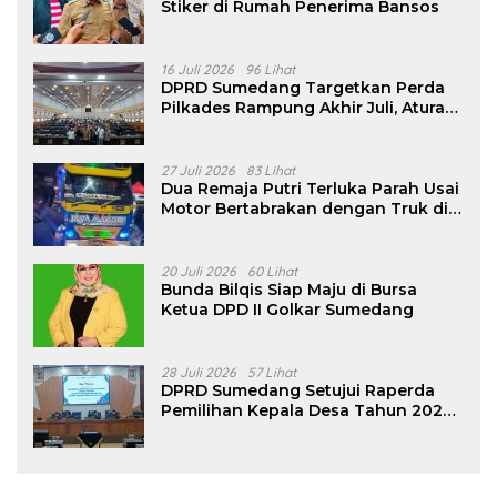
Stiker di Rumah Penerima Bansos
16 Juli 2026
96 Lihat
DPRD Sumedang Targetkan Perda
Pilkades Rampung Akhir Juli, Aturan
Pencalonan Diperjelas
27 Juli 2026
83 Lihat
Dua Remaja Putri Terluka Parah Usai
Motor Bertabrakan dengan Truk di
Tanjungsari Sumedang
20 Juli 2026
60 Lihat
Bunda Bilqis Siap Maju di Bursa
Ketua DPD II Golkar Sumedang
28 Juli 2026
57 Lihat
DPRD Sumedang Setujui Raperda
Pemilihan Kepala Desa Tahun 2026
Menjadi Peraturan Daerah