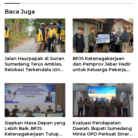
Baca Juga
Jalan Haurpapak di Surian
BPJS Ketenagakerjaan
Sumedang Terus Ambles,
dan Pemprov Jabar Hadir
Relokasi Terkendala Izin
untuk Keluarga Pekerja,
Kementerian Kehutanan
Serahkan Manfaat kepada
Ahli Waris di Sumedang
Siapkan Masa Depan yang
Evaluasi Pendapatan
Lebih Baik, BPJS
Daerah, Bupati Sumedang
Ketenagakerjaan Tutup
Minta OPD Perkuat Sinergi