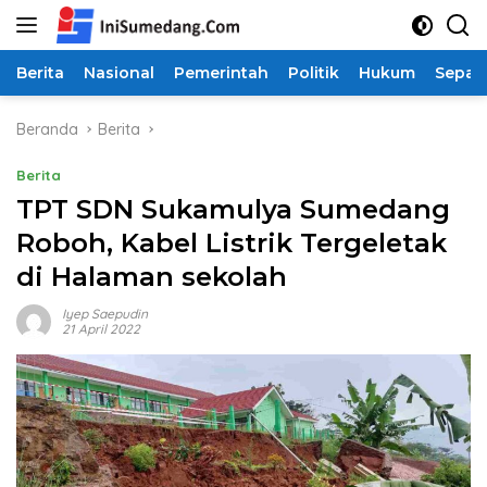
Langsung
ke
konten
Berita
Nasional
Pemerintah
Politik
Hukum
Sepak
Beranda
Berita
Berita
TPT SDN Sukamulya Sumedang
Roboh, Kabel Listrik Tergeletak
di Halaman sekolah
Iyep Saepudin
21 April 2022