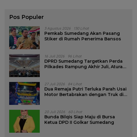
Pos Populer
3 Agustus 2026
130 Lihat
Pemkab Sumedang Akan Pasang
Stiker di Rumah Penerima Bansos
16 Juli 2026
96 Lihat
DPRD Sumedang Targetkan Perda
Pilkades Rampung Akhir Juli, Aturan
Pencalonan Diperjelas
27 Juli 2026
84 Lihat
Dua Remaja Putri Terluka Parah Usai
Motor Bertabrakan dengan Truk di
Tanjungsari Sumedang
20 Juli 2026
60 Lihat
Bunda Bilqis Siap Maju di Bursa
Ketua DPD II Golkar Sumedang