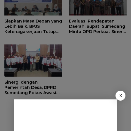
Siapkan Masa Depan yang
Evaluasi Pendapatan
Lebih Baik, BPJS
Daerah, Bupati Sumedang
Ketenagakerjaan Tutup
Minta OPD Perkuat Sinergi
Program Persiapan Kerja
dan Digitalisasi Pajak
di BLK Sumedang
Sinergi dengan
Pemerintah Desa, DPRD
Sumedang Fokus Awasi
X
Program Strategis
Nasional