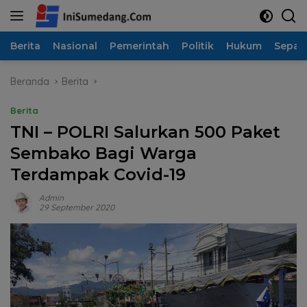
Langsung
ke
konten
Berita
Nasional
Pemerintah
Politik
Hukum
Sepak
Beranda
Berita
Berita
TNI – POLRI Salurkan 500 Paket
Sembako Bagi Warga
Terdampak Covid-19
Admin
29 September 2020