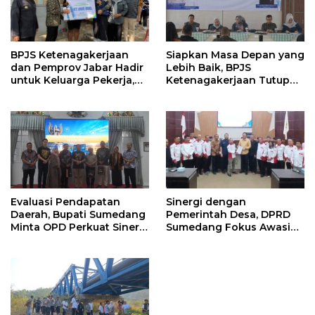
Siapkan Masa Depan yang
BPJS Ketenagakerjaan
Lebih Baik, BPJS
dan Pemprov Jabar Hadir
Ketenagakerjaan Tutup
untuk Keluarga Pekerja,
Program Persiapan Kerja
Serahkan Manfaat kepada
di BLK Sumedang
Ahli Waris di Sumedang
Evaluasi Pendapatan
Sinergi dengan
Daerah, Bupati Sumedang
Pemerintah Desa, DPRD
Minta OPD Perkuat Sinergi
Sumedang Fokus Awasi
dan Digitalisasi Pajak
Program Strategis
Nasional