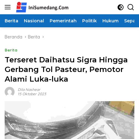
Langsung
ke
konten
Berita
Nasional
Pemerintah
Politik
Hukum
Sepak
Beranda
Berita
Berita
Terseret Daihatsu Sigra Hingga
Gerbang Tol Pasteur, Pemotor
Alami Luka-luka
Dila Nashear
15 Oktober 2023