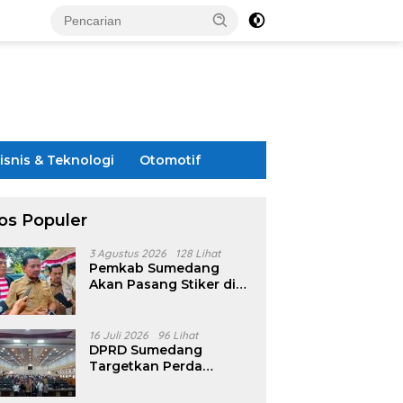
isnis & Teknologi
Otomotif
os Populer
3 Agustus 2026
128 Lihat
Pemkab Sumedang
Akan Pasang Stiker di
Rumah Penerima
Bansos
16 Juli 2026
96 Lihat
DPRD Sumedang
Targetkan Perda
Pilkades Rampung
Akhir Juli, Aturan