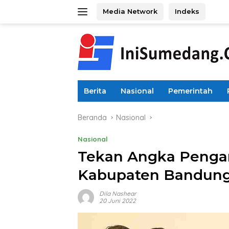
Langsung
Media Network
Indeks
ke
konten
Berita
Nasional
Pemerintah
Beranda
Nasional
Nasional
Tekan Angka Pengan
Kabupaten Bandung 
Dila Nashear
20 Juni 2022