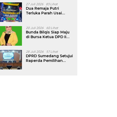
Pencalonan Diperjelas
27 Juli 2026
83 Lihat
Dua Remaja Putri
Terluka Parah Usai
Motor Bertabrakan
dengan Truk di
Tanjungsari Sumedang
20 Juli 2026
60 Lihat
Bunda Bilqis Siap Maju
di Bursa Ketua DPD II
Golkar Sumedang
28 Juli 2026
57 Lihat
DPRD Sumedang Setujui
Raperda Pemilihan
Kepala Desa Tahun
2026 Menjadi Peraturan
Daerah