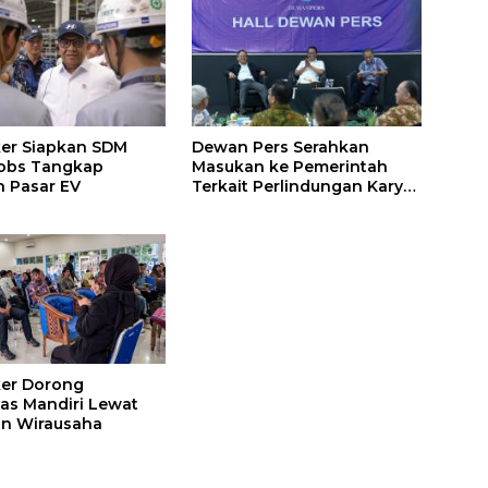
er Siapkan SDM
Dewan Pers Serahkan
Jobs Tangkap
Masukan ke Pemerintah
 Pasar EV
Terkait Perlindungan Karya
Jurnalistik dalam RUU Hak
Cipta
er Dorong
tas Mandiri Lewat
an Wirausaha