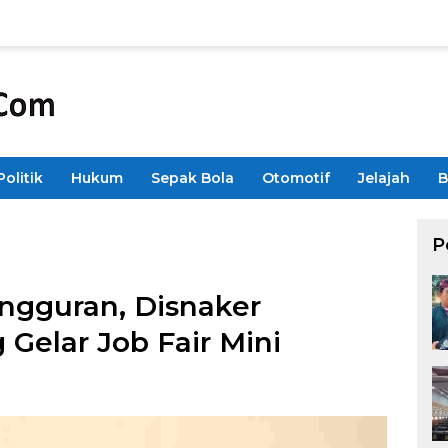
Politik
Hukum
Sepak Bola
Otomotif
Jelajah
B
P
gguran, Disnaker
Gelar Job Fair Mini