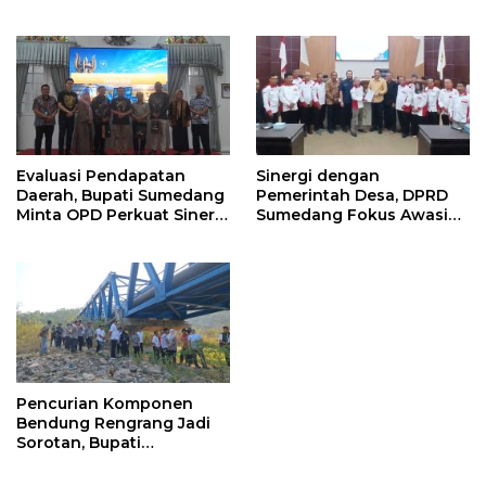
Program Persiapan Kerja
Serahkan Manfaat kepada
di BLK Sumedang
Ahli Waris di Sumedang
Evaluasi Pendapatan
Sinergi dengan
Daerah, Bupati Sumedang
Pemerintah Desa, DPRD
Minta OPD Perkuat Sinergi
Sumedang Fokus Awasi
dan Digitalisasi Pajak
Program Strategis
Nasional
Pencurian Komponen
Bendung Rengrang Jadi
Sorotan, Bupati
Sumedang Minta
Pengamanan Diperketat