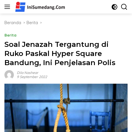
Langsung
ke
konten
Beranda
Berita
Berita
Soal Jenazah Tergantung di
Ruko Paskal Hyper Square
Bandung, Ini Penjelasan Polis
Dila Nashear
9 September 2022