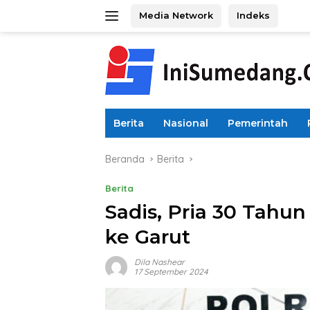
Langsung
Media Network
Indeks
ke
konten
Berita
Nasional
Pemerintah
Beranda
Berita
Berita
Sadis, Pria 30 Tahun
ke Garut
Dila Nashear
17 September 2024