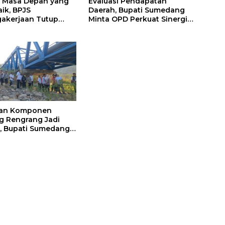
 Masa Depan yang
Evaluasi Pendapatan
aik, BPJS
Daerah, Bupati Sumedang
akerjaan Tutup
Minta OPD Perkuat Sinergi
 Persiapan Kerja di
dan Digitalisasi Pajak
medang
ian Komponen
 Rengrang Jadi
, Bupati Sumedang
Pengamanan
tat