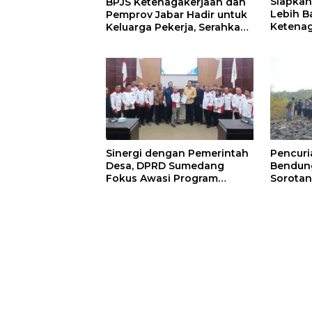
Siapkan
BPJS Ketenagakerjaan dan
Lebih B
Pemprov Jabar Hadir untuk
Ketenag
Keluarga Pekerja, Serahkan
Program
Manfaat kepada Ahli Waris
BLK Su
di Sumedang
Sinergi dengan Pemerintah
Pencur
Desa, DPRD Sumedang
Bendung
Fokus Awasi Program
Sorotan
Strategis Nasional
Minta 
Diperke