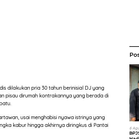
Po
s dilakukan pria 30 tahun berinisial DJ yang
gan pisau dirumah kontrakannya yang berada di
batu.
artawan, usai menghabisi nyawa istrinya yang
gka kabur hingga akhirnya diringkus di Pantai
6 Ag
BPJ
Had