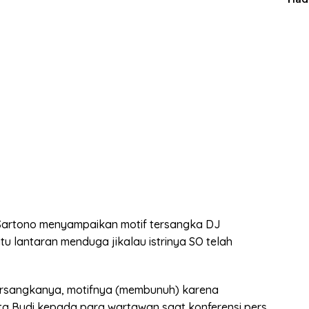
Man
artono menyampaikan motif tersangka DJ
u lantaran menduga jikalau istrinya SO telah
.
tersangkanya, motifnya (membunuh) karena
ata Budi kepada para wartawan saat konferensi pers