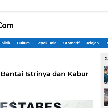
Politik
Hukum
Sepak Bola
Otomotif
Jelajah
B
P
 Bantai Istrinya dan Kabur