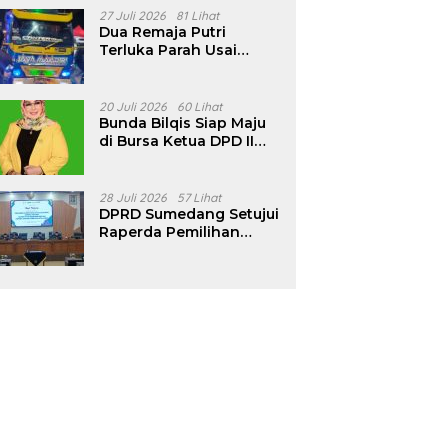
Pencalonan Diperjelas
27 Juli 2026
81 Lihat
Dua Remaja Putri
Terluka Parah Usai
Motor Bertabrakan
dengan Truk di
Tanjungsari Sumedang
20 Juli 2026
60 Lihat
Bunda Bilqis Siap Maju
di Bursa Ketua DPD II
Golkar Sumedang
28 Juli 2026
57 Lihat
DPRD Sumedang Setujui
Raperda Pemilihan
Kepala Desa Tahun
2026 Menjadi Peraturan
Daerah