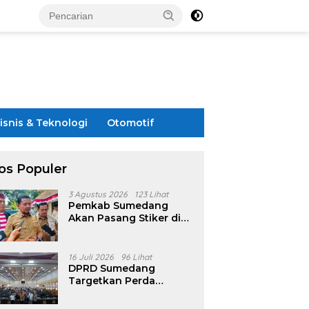
isnis & Teknologi
Otomotif
os Populer
3 Agustus 2026
123 Lihat
Pemkab Sumedang
Akan Pasang Stiker di
Rumah Penerima
Bansos
16 Juli 2026
96 Lihat
DPRD Sumedang
Targetkan Perda
Pilkades Rampung
Akhir Juli, Aturan