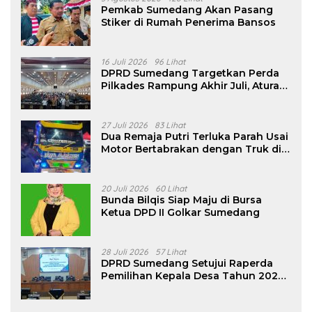
Pemkab Sumedang Akan Pasang
Stiker di Rumah Penerima Bansos
16 Juli 2026
96 Lihat
DPRD Sumedang Targetkan Perda
Pilkades Rampung Akhir Juli, Aturan
Pencalonan Diperjelas
27 Juli 2026
83 Lihat
Dua Remaja Putri Terluka Parah Usai
Motor Bertabrakan dengan Truk di
Tanjungsari Sumedang
20 Juli 2026
60 Lihat
Bunda Bilqis Siap Maju di Bursa
Ketua DPD II Golkar Sumedang
28 Juli 2026
57 Lihat
DPRD Sumedang Setujui Raperda
Pemilihan Kepala Desa Tahun 2026
Menjadi Peraturan Daerah