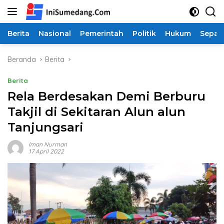
Langsung
ke
konten
Berita
Nasional
Pemerintah
Politik
Hukum
Sepak
Beranda
Berita
Berita
Rela Berdesakan Demi Berburu
Takjil di Sekitaran Alun alun
Tanjungsari
Iman Nurman
17 April 2022