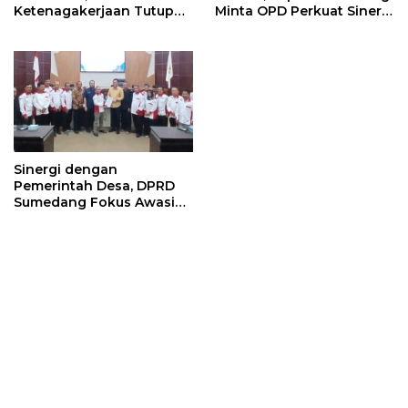
Ketenagakerjaan Tutup
Minta OPD Perkuat Sinergi
Program Persiapan Kerja
dan Digitalisasi Pajak
di BLK Sumedang
Sinergi dengan
Pemerintah Desa, DPRD
Sumedang Fokus Awasi
Program Strategis
Nasional