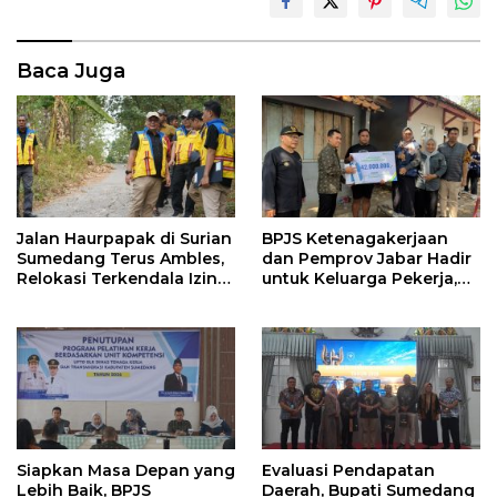
Baca Juga
Jalan Haurpapak di Surian
BPJS Ketenagakerjaan
Sumedang Terus Ambles,
dan Pemprov Jabar Hadir
Relokasi Terkendala Izin
untuk Keluarga Pekerja,
Kementerian Kehutanan
Serahkan Manfaat kepada
Ahli Waris di Sumedang
Siapkan Masa Depan yang
Evaluasi Pendapatan
Lebih Baik, BPJS
Daerah, Bupati Sumedang