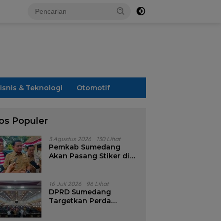
isnis & Teknologi
Otomotif
os Populer
3 Agustus 2026
130 Lihat
Pemkab Sumedang
Akan Pasang Stiker di
Rumah Penerima
Bansos
16 Juli 2026
96 Lihat
DPRD Sumedang
Targetkan Perda
Pilkades Rampung
Akhir Juli, Aturan