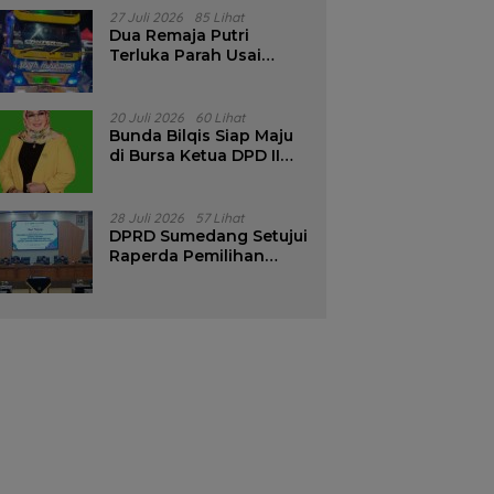
Pencalonan Diperjelas
27 Juli 2026
85 Lihat
Dua Remaja Putri
Terluka Parah Usai
Motor Bertabrakan
dengan Truk di
Tanjungsari Sumedang
20 Juli 2026
60 Lihat
Bunda Bilqis Siap Maju
di Bursa Ketua DPD II
Golkar Sumedang
28 Juli 2026
57 Lihat
DPRD Sumedang Setujui
Raperda Pemilihan
Kepala Desa Tahun
2026 Menjadi Peraturan
Daerah