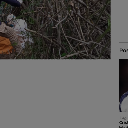
Po
7 Ag
Cri
Madr