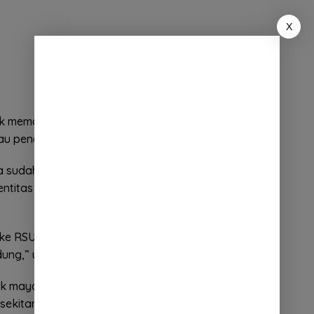
X
k memastikan kematian pria tersebut, dan kami
tau penemuan mayat tersebut,” kata Kapolsek.
 sudah melakukan koordinasi dengan pihak
dentitas korban, diketahui merupakan warga
 ke RSUD Sumedang, dan saat ini juga sedang
ung,” ujar Kapolsek.
ok mayat ditemukan dengan posisi tergantung
isekitar di Jln Cadas Pangeran tepatnya Dusun