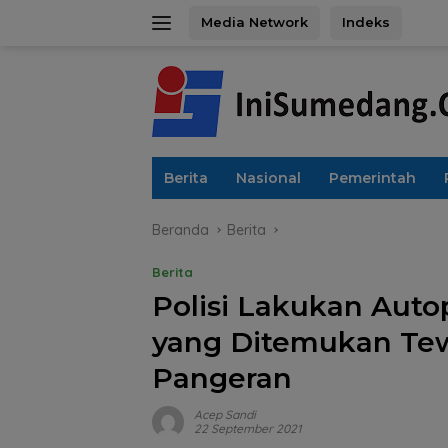
Langsung
Media Network
Indeks
ke
konten
Berita
Nasional
Pemerintah
Beranda
Berita
Berita
Polisi Lakukan Aut
yang Ditemukan Tew
Pangeran
Acep Sandi
22 September 2021