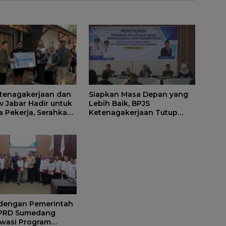
tenagakerjaan dan
Siapkan Masa Depan yang
 Jabar Hadir untuk
Lebih Baik, BPJS
a Pekerja, Serahkan
Ketenagakerjaan Tutup
 kepada Ahli Waris
Program Persiapan Kerja di
edang
BLK Sumedang
 dengan Pemerintah
DPRD Sumedang
wasi Program