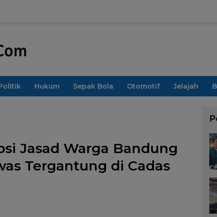
Politik
Hukum
Sepak Bola
Otomotif
Jelajah
B
P
opsi Jasad Warga Bandung
as Tergantung di Cadas