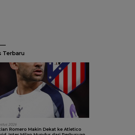
s Terbaru
ustus 2026
stian Romero Makin Dekat ke Atletico
id, Inter Milan Mundur dari Perburuan