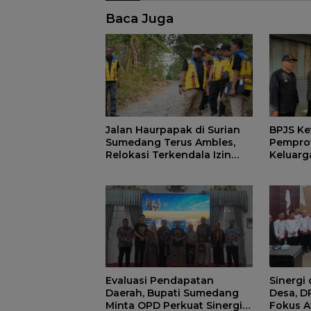
Baca Juga
Jalan Haurpapak di Surian
BPJS Ke
Sumedang Terus Ambles,
Pemprov
Relokasi Terkendala Izin
Keluarg
Kementerian Kehutanan
Manfaat
di Sum
Evaluasi Pendapatan
Sinergi
Daerah, Bupati Sumedang
Desa, 
Minta OPD Perkuat Sinergi
Fokus A