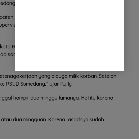
edang Selatan Kab. Sumedang.
paten Sumedang, bersama unsur TNI dan Polri baru
Supervisor Pusdalops-PB BPBD Kabupaten
 kata Rully, ditemukan juga identitas yang diduga
jasad saat ditemukan dalam keadaan tergantung di
etenagakerjaan yang diduga milik korban. Setelah
ke RSUD Sumedang,” ujar Rully.
nggal hampir dua minggu lamanya. Hal itu karena
u atau dua mingguan. Karena jasadnya sudah