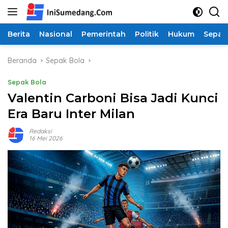
Langsung
ke
konten
Berita
Nasional
Pemerintah
Politik
Hukum
Sepak
Beranda
Sepak Bola
Sepak Bola
Valentin Carboni Bisa Jadi Kunci
Era Baru Inter Milan
Redaksi
16 Mei 2026