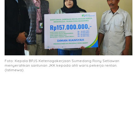
Foto: Kepala BPJS Ketenagakerjaan Sumedang Rony Setiawan
menyerahkan santunan JKK kepada ahli waris pekerja rentan.
(Istimewa).