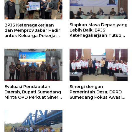
Siapkan Masa Depan yang
BPJS Ketenagakerjaan
Lebih Baik, BPJS
dan Pemprov Jabar Hadir
Ketenagakerjaan Tutup
untuk Keluarga Pekerja,
Program Persiapan Kerja
Serahkan Manfaat kepada
di BLK Sumedang
Ahli Waris di Sumedang
Evaluasi Pendapatan
Sinergi dengan
Daerah, Bupati Sumedang
Pemerintah Desa, DPRD
Minta OPD Perkuat Sinergi
Sumedang Fokus Awasi
dan Digitalisasi Pajak
Program Strategis
Nasional