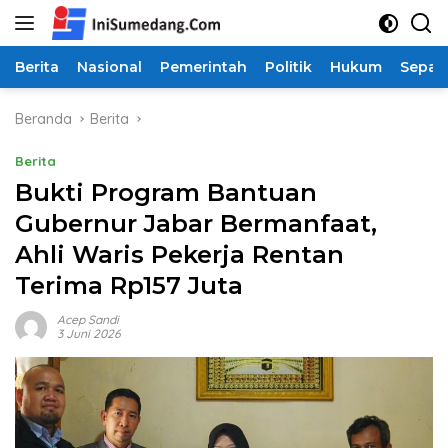
Langsung
ke
konten
Berita
Nasional
Pemerintah
Politik
Hukum
Sepak
Beranda
Berita
Berita
Bukti Program Bantuan
Gubernur Jabar Bermanfaat,
Ahli Waris Pekerja Rentan
Terima Rp157 Juta
Acep Sandi
3 Juni 2026