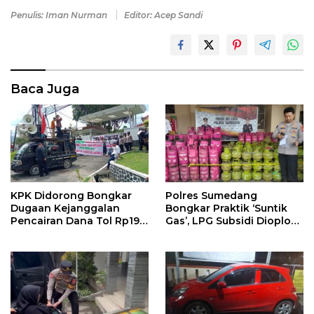
Penulis: Iman Nurman
Editor: Acep Sandi
Baca Juga
KPK Didorong Bongkar
Polres Sumedang
Dugaan Kejanggalan
Bongkar Praktik ‘Suntik
Pencairan Dana Tol Rp190
Gas’, LPG Subsidi Dioplos
Miliar di PN Sumedang
Jadi Non-Subsidi