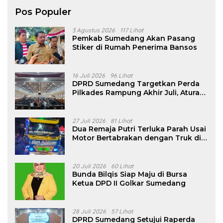
Pos Populer
3 Agustus 2026
117 Lihat
Pemkab Sumedang Akan Pasang
Stiker di Rumah Penerima Bansos
16 Juli 2026
96 Lihat
DPRD Sumedang Targetkan Perda
Pilkades Rampung Akhir Juli, Aturan
Pencalonan Diperjelas
27 Juli 2026
81 Lihat
Dua Remaja Putri Terluka Parah Usai
Motor Bertabrakan dengan Truk di
Tanjungsari Sumedang
20 Juli 2026
60 Lihat
Bunda Bilqis Siap Maju di Bursa
Ketua DPD II Golkar Sumedang
28 Juli 2026
57 Lihat
DPRD Sumedang Setujui Raperda