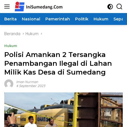
Langsung
ke
konten
Berita
Nasional
Pemerintah
Politik
Hukum
Sepak
Beranda
Hukum
Hukum
Polisi Amankan 2 Tersangka
Penambangan Ilegal di Lahan
Milik Kas Desa di Sumedang
Iman Nurman
4 September 2023