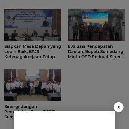
Kementerian Kehutanan
Serahkan Manfaat kepada
Ahli Waris di Sumedang
Siapkan Masa Depan yang
Evaluasi Pendapatan
Lebih Baik, BPJS
Daerah, Bupati Sumedang
Ketenagakerjaan Tutup
Minta OPD Perkuat Sinergi
Program Persiapan Kerja
dan Digitalisasi Pajak
di BLK Sumedang
Sinergi dengan
X
Pemerintah Desa, DPRD
Sumedang Fokus Awasi
Program Strategis
Nasional