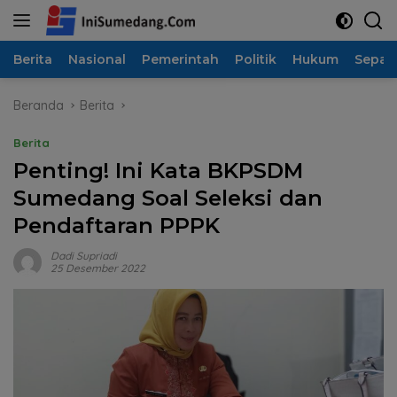
Langsung
ke
konten
Berita
Nasional
Pemerintah
Politik
Hukum
Sepak
Beranda
Berita
Berita
Penting! Ini Kata BKPSDM
Sumedang Soal Seleksi dan
Pendaftaran PPPK
Dadi Supriadi
25 Desember 2022