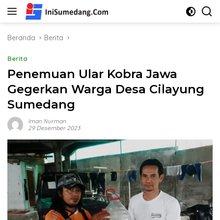
Langsung
ke
konten
Beranda
Berita
Berita
Penemuan Ular Kobra Jawa
Gegerkan Warga Desa Cilayung
Sumedang
Iman Nurman
29 Desember 2023