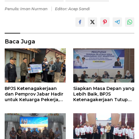
Penulis: Iman Nurman
Editor: Acep Sandi
Baca Juga
Siapkan Masa Depan yang
BPJS Ketenagakerjaan
Lebih Baik, BPJS
dan Pemprov Jabar Hadir
Ketenagakerjaan Tutup
untuk Keluarga Pekerja,
Program Persiapan Kerja
Serahkan Manfaat kepada
di BLK Sumedang
Ahli Waris di Sumedang