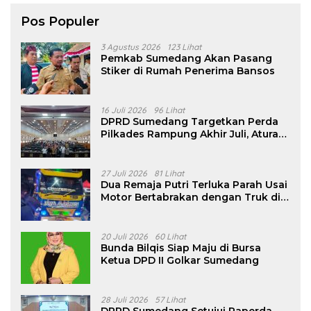
Pos Populer
3 Agustus 2026
123 Lihat
Pemkab Sumedang Akan Pasang
Stiker di Rumah Penerima Bansos
16 Juli 2026
96 Lihat
DPRD Sumedang Targetkan Perda
Pilkades Rampung Akhir Juli, Aturan
Pencalonan Diperjelas
27 Juli 2026
81 Lihat
Dua Remaja Putri Terluka Parah Usai
Motor Bertabrakan dengan Truk di
Tanjungsari Sumedang
20 Juli 2026
60 Lihat
Bunda Bilqis Siap Maju di Bursa
Ketua DPD II Golkar Sumedang
28 Juli 2026
57 Lihat
DPRD Sumedang Setujui Raperda