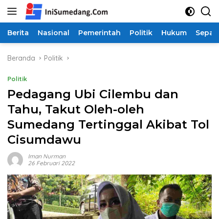
Langsung
ke
konten
Berita
Nasional
Pemerintah
Politik
Hukum
Sepak
Beranda
Politik
Politik
Pedagang Ubi Cilembu dan
Tahu, Takut Oleh-oleh
Sumedang Tertinggal Akibat Tol
Cisumdawu
Iman Nurman
26 Februari 2022