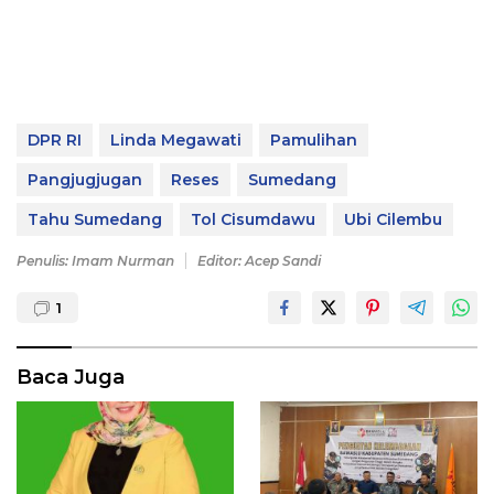
DPR RI
Linda Megawati
Pamulihan
Pangjugjugan
Reses
Sumedang
Tahu Sumedang
Tol Cisumdawu
Ubi Cilembu
Penulis: Imam Nurman
Editor: Acep Sandi
1
Baca Juga