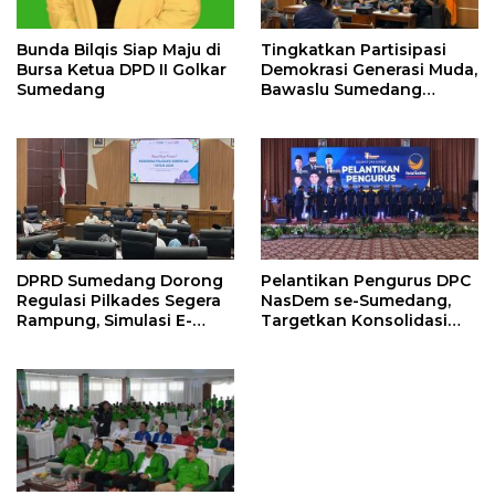
Bunda Bilqis Siap Maju di
Tingkatkan Partisipasi
Bursa Ketua DPD II Golkar
Demokrasi Generasi Muda,
Sumedang
Bawaslu Sumedang
Perkuat Kemitraan
Strategis
DPRD Sumedang Dorong
Pelantikan Pengurus DPC
Regulasi Pilkades Segera
NasDem se-Sumedang,
Rampung, Simulasi E-
Targetkan Konsolidasi
Voting Minta Dilakukan
Tuntas dan Raih Kursi
Lebih Awal
2029