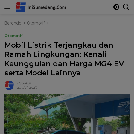
Langsung
ke
konten
Beranda
Otomotif
Otomotif
Mobil Listrik Terjangkau dan
Ramah Lingkungan: Kenali
Keunggulan dan Harga MG4 EV
serta Model Lainnya
Redaksi
25 Juli 2023