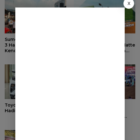
X
Sumedang Auto Fest Vol.
Honda BeAT Hadir
3 Hadirkan Ratusan
dengan Warna Baru Matte
Kendaraan Unik,
Brown dan Fitur Lebih
Komunitas Otomotif
Praktis
Lintas Daerah Berkumpul
Toyota Kijang Super 2026
Bupati Sumedang
Hadir Lebih Modern
Resmikan West Java
Championship Motor
Cross Grasstrack Kejurda
2025