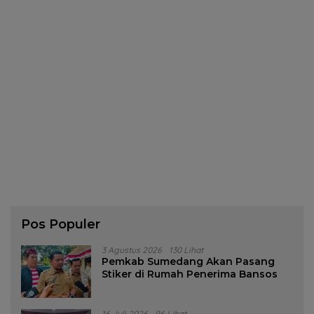
Pos Populer
3 Agustus 2026
130 Lihat
Pemkab Sumedang Akan Pasang
Stiker di Rumah Penerima Bansos
16 Juli 2026
96 Lihat