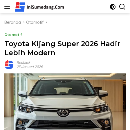
Langsung
ke
konten
Beranda
Otomotif
Otomotif
Toyota Kijang Super 2026 Hadir
Lebih Modern
Redaksi
23 Januari 2026