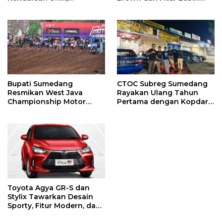
Komunitas Otomotif
Praktis
Lintas Daerah Berkumpul
Bupati Sumedang
CTOC Subreg Sumedang
Resmikan West Java
Rayakan Ulang Tahun
Championship Motor
Pertama dengan Kopdar
Cross Grasstrack Kejurda
Solid
2025
Toyota Agya GR-S dan
Stylix Tawarkan Desain
Sporty, Fitur Modern, dan
Layanan Purna Jual