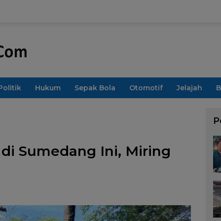
Politik
Hukum
Sepak Bola
Otomotif
Jelajah
B
P
di Sumedang Ini, Miring