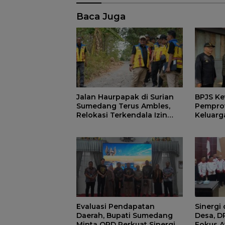
Baca Juga
Jalan Haurpapak di Surian
BPJS Ke
Sumedang Terus Ambles,
Pemprov
Relokasi Terkendala Izin
Keluarg
Kementerian Kehutanan
Manfaat
di Sum
Evaluasi Pendapatan
Sinergi
Daerah, Bupati Sumedang
Desa, 
Minta OPD Perkuat Sinergi
Fokus A