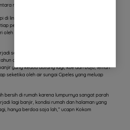
entara nasib warga sangat terancam oleh banjir.
 tapi di lingkungan Kelurahan, dekat dengan pusat
tiap pejabat yang lewat pakai pengawalan juga
iri oleh pejabat tidak terdengar. Mau sampai kapan
jadi seminggu sebelum Idul Fitri kemarin. Arisan kue
etahun dan sudah persiapan mau lebaran berikut
anjir yang kedua datang lagi, kue dan baju, lemari
ap seketika oleh air sungai Cipeles yang meluap
rsih bersih di rumah karena lumpurnya sangat parah
erjadi lagi banjir, kondisi rumah dan halaman yang
agi, hanya berdoa saja lah,” ucapn Kokom