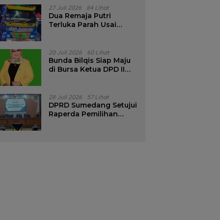
Pencalonan Diperjelas
27 Juli 2026
84 Lihat
Dua Remaja Putri
Terluka Parah Usai
Motor Bertabrakan
dengan Truk di
Tanjungsari Sumedang
20 Juli 2026
60 Lihat
Bunda Bilqis Siap Maju
di Bursa Ketua DPD II
Golkar Sumedang
28 Juli 2026
57 Lihat
DPRD Sumedang Setujui
Raperda Pemilihan
Kepala Desa Tahun
2026 Menjadi Peraturan
Daerah