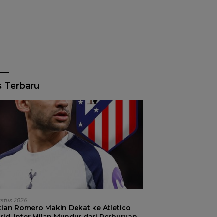
s Terbaru
ustus 2026
stian Romero Makin Dekat ke Atletico
id, Inter Milan Mundur dari Perburuan