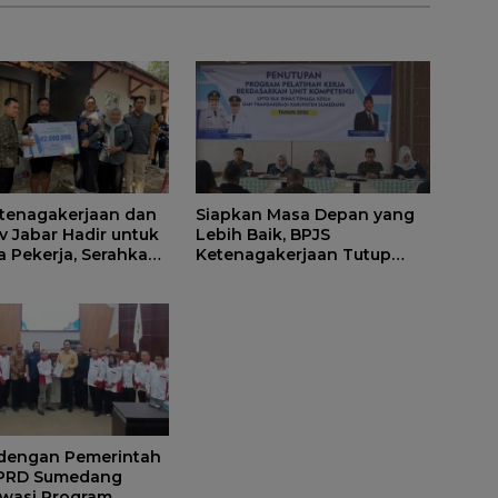
tenagakerjaan dan
Siapkan Masa Depan yang
 Jabar Hadir untuk
Lebih Baik, BPJS
a Pekerja, Serahkan
Ketenagakerjaan Tutup
 kepada Ahli Waris
Program Persiapan Kerja di
edang
BLK Sumedang
 dengan Pemerintah
DPRD Sumedang
wasi Program