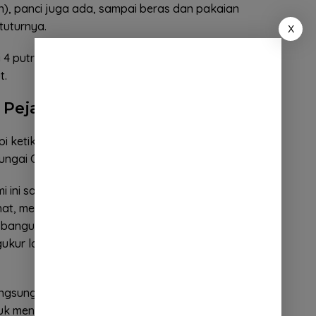
n), panci juga ada, sampai beras dan pakaian
tuturnya.
X
ki 4 putra dan yang 3 nya sudah menikah. Sambung
t.
 Pejabat Tidak Terdengar
tapi ketika hujan sudah pasti sekeluarga begadang
sungai Cipeles meluap kembali,” ujarnya.
 ini sama juga kena imbas banjir, tapi di tempat itu
ihat, mending kalau pemukiman, ini mah tidak, entah
 bangun TPT nya itu. Saya mah suka ketawa kalau
kur lagi, terus ada lagi datang, ngukur lagi tebing
ngsung lebih dari 5 tahun masih belum juga di
buk mengukur dan melaporkan ke pimpinan. Namun