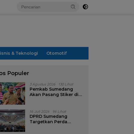
isnis & Teknologi
Otomotif
os Populer
3 Agustus 2026
130 Lihat
Pemkab Sumedang
Akan Pasang Stiker di
Rumah Penerima
Bansos
16 Juli 2026
96 Lihat
DPRD Sumedang
Targetkan Perda
Pilkades Rampung
Akhir Juli, Aturan