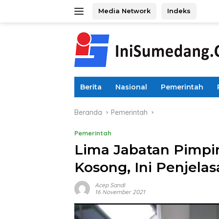
Langsung
Media Network
Indeks
ke
konten
Berita
Nasional
Pemerintah
Beranda
Pemerintah
Pemerintah
Lima Jabatan Pimpi
Kosong, Ini Penjel
Acep Sandi
16 November 2021