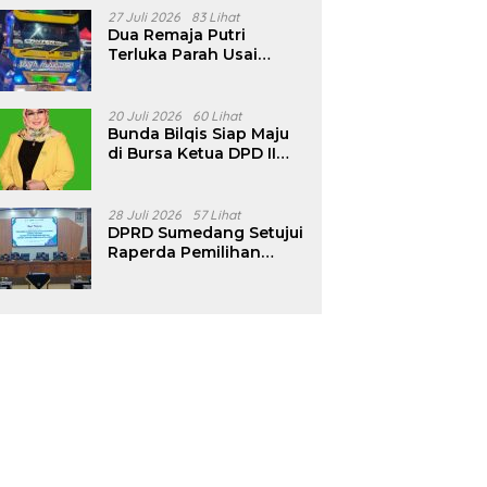
Pencalonan Diperjelas
27 Juli 2026
83 Lihat
Dua Remaja Putri
Terluka Parah Usai
Motor Bertabrakan
dengan Truk di
Tanjungsari Sumedang
20 Juli 2026
60 Lihat
Bunda Bilqis Siap Maju
di Bursa Ketua DPD II
Golkar Sumedang
28 Juli 2026
57 Lihat
DPRD Sumedang Setujui
Raperda Pemilihan
Kepala Desa Tahun
2026 Menjadi Peraturan
Daerah