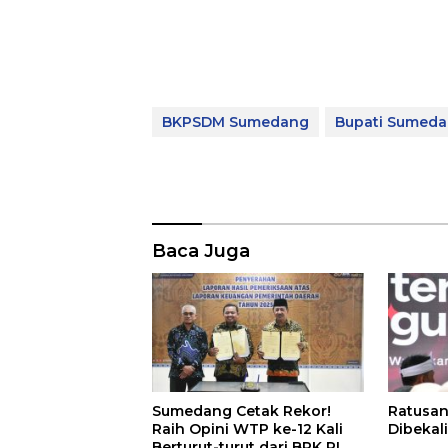
BKPSDM Sumedang
Bupati Sumed
Baca Juga
Sumedang Cetak Rekor!
Ratusan
Raih Opini WTP ke-12 Kali
Dibekali
Berturut-turut dari BPK RI