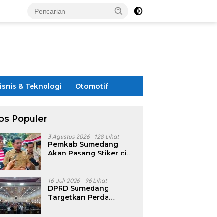
isnis & Teknologi
Otomotif
os Populer
3 Agustus 2026
128 Lihat
Pemkab Sumedang
Akan Pasang Stiker di
Rumah Penerima
Bansos
16 Juli 2026
96 Lihat
DPRD Sumedang
Targetkan Perda
Pilkades Rampung
Akhir Juli, Aturan