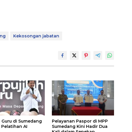
ang
Kekosongan jabatan
 Guru di Sumedang
Pelayanan Paspor di MPP
 Pelatihan AI
Sumedang Kini Hadir Dua
Kali dalam Sepekan