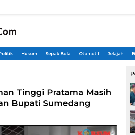
Politik
Hukum
Sepak Bola
Otomotif
Jelajah
B
P
nan Tinggi Pratama Masih
asan Bupati Sumedang