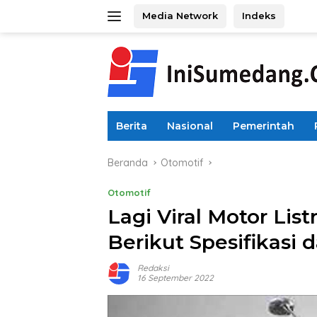
Langsung
Media Network
Indeks
ke
konten
Berita
Nasional
Pemerintah
Beranda
Otomotif
Otomotif
Lagi Viral Motor List
Berikut Spesifikasi
Redaksi
16 September 2022