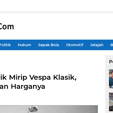
Politik
Hukum
Sepak Bola
Otomotif
Jelajah
B
P
rik Mirip Vespa Klasik,
 dan Harganya