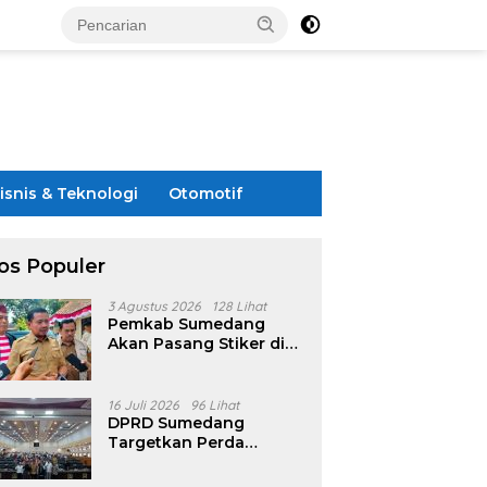
isnis & Teknologi
Otomotif
os Populer
3 Agustus 2026
128 Lihat
Pemkab Sumedang
Akan Pasang Stiker di
Rumah Penerima
Bansos
16 Juli 2026
96 Lihat
DPRD Sumedang
Targetkan Perda
Pilkades Rampung
Akhir Juli, Aturan