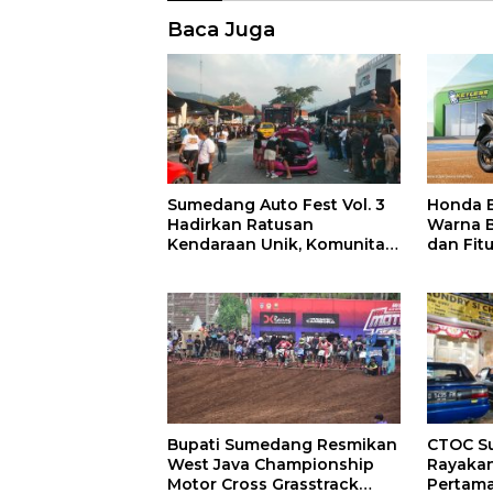
Baca Juga
Sumedang Auto Fest Vol. 3
Honda 
Hadirkan Ratusan
Warna B
Kendaraan Unik, Komunitas
dan Fitu
Otomotif Lintas Daerah
Berkumpul
Bupati Sumedang Resmikan
CTOC S
West Java Championship
Rayaka
Motor Cross Grasstrack
Pertam