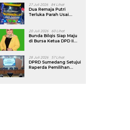
Pencalonan Diperjelas
27 Juli 2026
84 Lihat
Dua Remaja Putri
Terluka Parah Usai
Motor Bertabrakan
dengan Truk di
Tanjungsari Sumedang
20 Juli 2026
60 Lihat
Bunda Bilqis Siap Maju
di Bursa Ketua DPD II
Golkar Sumedang
28 Juli 2026
57 Lihat
DPRD Sumedang Setujui
Raperda Pemilihan
Kepala Desa Tahun
2026 Menjadi Peraturan
Daerah