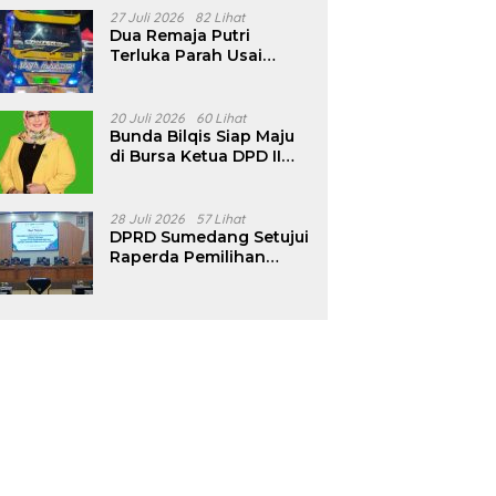
Pencalonan Diperjelas
27 Juli 2026
82 Lihat
Dua Remaja Putri
Terluka Parah Usai
Motor Bertabrakan
dengan Truk di
Tanjungsari Sumedang
20 Juli 2026
60 Lihat
Bunda Bilqis Siap Maju
di Bursa Ketua DPD II
Golkar Sumedang
28 Juli 2026
57 Lihat
DPRD Sumedang Setujui
Raperda Pemilihan
Kepala Desa Tahun
2026 Menjadi Peraturan
Daerah