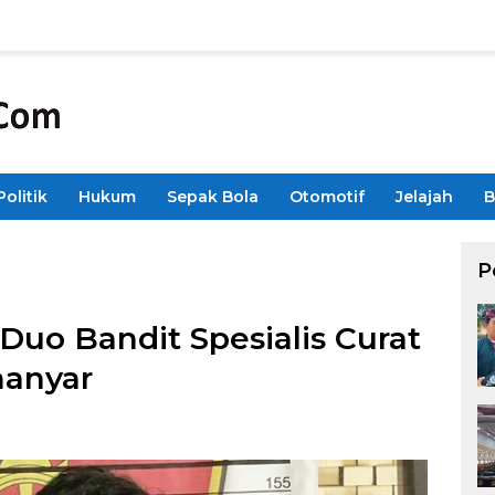
Politik
Hukum
Sepak Bola
Otomotif
Jelajah
B
P
Duo Bandit Spesialis Curat
manyar