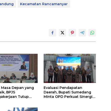
Bandung
Kecamatan Rancamanyar
 Masa Depan yang
Evaluasi Pendapatan
aik, BPJS
Daerah, Bupati Sumedang
akerjaan Tutup
Minta OPD Perkuat Sinergi
 Persiapan Kerja di
dan Digitalisasi Pajak
medang