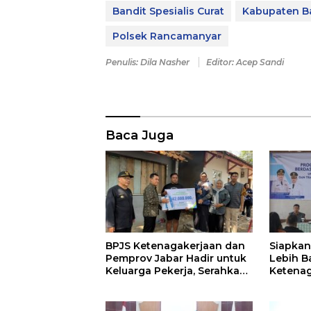
Bandit Spesialis Curat
Kabupaten 
Polsek Rancamanyar
Penulis: Dila Nasher
Editor: Acep Sandi
Baca Juga
BPJS Ketenagakerjaan dan
Siapkan
Pemprov Jabar Hadir untuk
Lebih B
Keluarga Pekerja, Serahkan
Ketenag
Manfaat kepada Ahli Waris
Program
di Sumedang
BLK Su