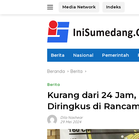
Langsung
Media Network
Indeks
ke
konten
Berita
Nasional
Pemerintah
Beranda
Berita
Berita
Kurang dari 24 Jam, 
Diringkus di Ranca
Dila Nashear
29 Mei 2024