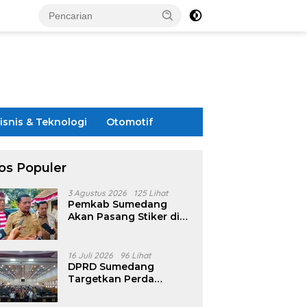
isnis & Teknologi
Otomotif
os Populer
3 Agustus 2026
125 Lihat
Pemkab Sumedang
Akan Pasang Stiker di
Rumah Penerima
Bansos
16 Juli 2026
96 Lihat
DPRD Sumedang
Targetkan Perda
Pilkades Rampung
Akhir Juli, Aturan