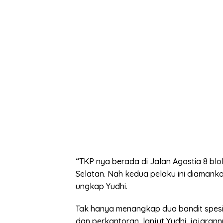
“TKP nya berada di Jalan Agastia 8 bl
Selatan. Nah kedua pelaku ini diamank
ungkap Yudhi.
Tak hanya menangkap dua bandit spesi
dan perkantoran, lanjut Yudhi, jajaran