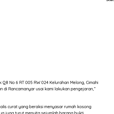
ok Q8 No 6 RT 005 RW 024 Kelurahan Melong, Cimahi
an di Rancamanyar usai kami lakukan pengejaran,”
alis curat yang beraksi menyasar rumah kosong
nya juga turut menyita sejumlah barang bukti