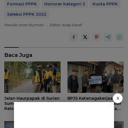
Formasi PPPK
Honorer Kategori 2
Kuota PPPK
Seleksi PPPK 2022
Penulis: Iman Nurman
Editor: Acep Sandi
Baca Juga
Jalan Haurpapak di Surian
BPJS Ketenagakerjaan
X
Sumedang Terus Ambles,
dan Pemprov Jabar Hadir
Relokasi Terkendala Izin
untuk Keluarga Pekerja,
Kementerian Kehutanan
Serahkan Manfaat kepada
Ahli Waris di Sumedang