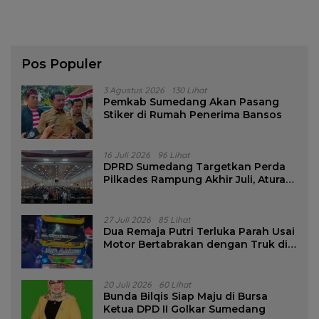
Pos Populer
3 Agustus 2026
130 Lihat
Pemkab Sumedang Akan Pasang
Stiker di Rumah Penerima Bansos
16 Juli 2026
96 Lihat
DPRD Sumedang Targetkan Perda
Pilkades Rampung Akhir Juli, Aturan
Pencalonan Diperjelas
27 Juli 2026
85 Lihat
Dua Remaja Putri Terluka Parah Usai
Motor Bertabrakan dengan Truk di
Tanjungsari Sumedang
20 Juli 2026
60 Lihat
Bunda Bilqis Siap Maju di Bursa
Ketua DPD II Golkar Sumedang