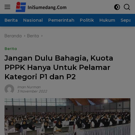
Langsung
ke
konten
Berita
Nasional
Pemerintah
Politik
Hukum
Sepak
Beranda
Berita
Berita
Jangan Dulu Bahagia, Kuota
PPPK Hanya Untuk Pelamar
Kategori P1 dan P2
Iman Nurman
3 November 2022