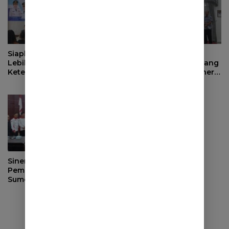
Siapkan Masa Depan yang
Evaluasi Pendapatan
Lebih Baik, BPJS
Daerah, Bupati Sumedang
Ketenagakerjaan Tutup
Minta OPD Perkuat Sinergi
Program Persiapan Kerja
dan Digitalisasi Pajak
di BLK Sumedang
Sinergi dengan
Pemerintah Desa, DPRD
Sumedang Fokus Awasi
Program Strategis
Nasional