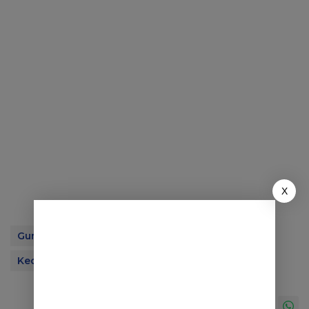
X
Gunung Geulis
Kabupaten Sumedang
Kecamatan Jatinangor
Tambang Ditutup