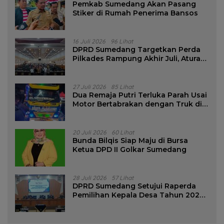
Pemkab Sumedang Akan Pasang
Stiker di Rumah Penerima Bansos
16 Juli 2026
96 Lihat
DPRD Sumedang Targetkan Perda
Pilkades Rampung Akhir Juli, Aturan
Pencalonan Diperjelas
27 Juli 2026
85 Lihat
Dua Remaja Putri Terluka Parah Usai
Motor Bertabrakan dengan Truk di
Tanjungsari Sumedang
20 Juli 2026
60 Lihat
Bunda Bilqis Siap Maju di Bursa
Ketua DPD II Golkar Sumedang
28 Juli 2026
57 Lihat
DPRD Sumedang Setujui Raperda
Pemilihan Kepala Desa Tahun 2026
Menjadi Peraturan Daerah