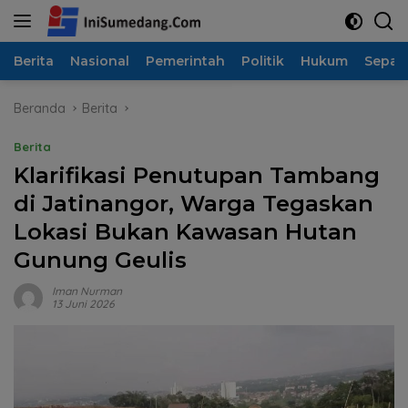
Langsung
ke
konten
Berita
Nasional
Pemerintah
Politik
Hukum
Sepak
Beranda
Berita
Berita
Klarifikasi Penutupan Tambang
di Jatinangor, Warga Tegaskan
Lokasi Bukan Kawasan Hutan
Gunung Geulis
Iman Nurman
13 Juni 2026