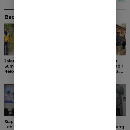
Baca Juga
Jalan Haurpapak di Surian
BPJS Ketenagakerjaan
Sumedang Terus Ambles,
dan Pemprov Jabar Hadir
Relokasi Terkendala Izin
untuk Keluarga Pekerja,
Kementerian Kehutanan
Serahkan Manfaat kepada
Ahli Waris di Sumedang
Siapkan Masa Depan yang
Evaluasi Pendapatan
Lebih Baik, BPJS
Daerah, Bupati Sumedang