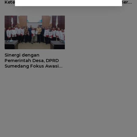
Ketenagakerjaan Tutup
Minta OPD Perkuat Sinergi
Program Persiapan Kerja
dan Digitalisasi Pajak
di BLK Sumedang
Sinergi dengan
Pemerintah Desa, DPRD
Sumedang Fokus Awasi
Program Strategis
Nasional