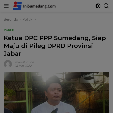
Langsung
ke
konten
Beranda
Politik
Politik
Ketua DPC PPP Sumedang, Siap
Maju di Pileg DPRD Provinsi
Jabar
Iman Nurman
28 Mei 2022