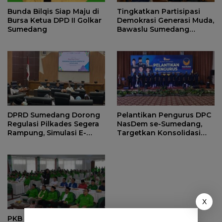
Bunda Bilqis Siap Maju di
Tingkatkan Partisipasi
Bursa Ketua DPD II Golkar
Demokrasi Generasi Muda,
Sumedang
Bawaslu Sumedang
Perkuat Kemitraan
Strategis
DPRD Sumedang Dorong
Pelantikan Pengurus DPC
Regulasi Pilkades Segera
NasDem se-Sumedang,
Rampung, Simulasi E-
Targetkan Konsolidasi
Voting Minta Dilakukan
Tuntas dan Raih Kursi
Lebih Awal
2029
X
PKB Sumedang Dorong