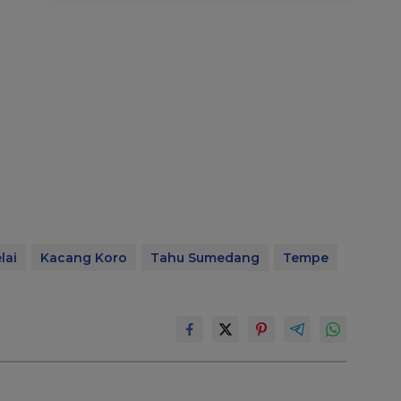
lai
Kacang Koro
Tahu Sumedang
Tempe