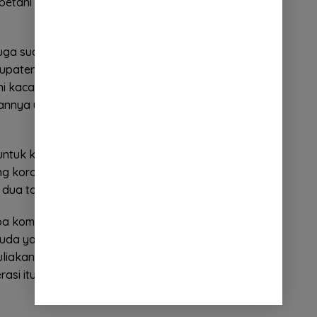
petani kacang koro sudah terorganisir dalam satu
a juga sudah melakukan pertemuan-pertemuan
bupaten Bandung untuk mempercepat
ni kacang koro di Jawa Barat umumnya dan di
annya untuk mencari solusi daripada keterpurukan
 untuk kemandirian pengganti daripada kacang
g koro lebih besar dari kedelai tapi kan sekarang
ua tahap bisa seperti kacang kedelai,” ujarnya.
a komunitas pemuda petani milenial dan petani
 muda yang mampu bersaing dengan perkembangan
liakan tanah memuliakan tanaman dan kita secara
asi itu.