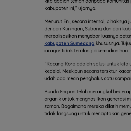
kita adalah teman daripada komunitas 
kabupaten ini,” ujarnya.
Menurut Eni, secara internal, pihakny
dengan Kuningan, Subang dan dari ka
merealisasikan menyebar luasnya peta
kabupaten Sumedang
khususnya. Tuju
ini agar tidak terulang dikemudian hari.
“Kacang Koro adalah solusi untuk kita
kedelai. Meskipun secara tersktur kacan
udah ada mesin penghalus satu sampai d
Bunda Eni pun telah merangkul beberap
organik untuk menghasilkan generasi
zaman. Bagaimana mereka dilatih memu
tidak langsung untuk menciptakan gener