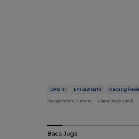
DPD RI
Eni Sumarni
Kacang kede
Penulis: Imam Nurman
Editor: Acep Sandi
Baca Juga