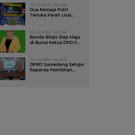
Pencalonan Diperjelas
27 Juli 2026
85 Lihat
Dua Remaja Putri
Terluka Parah Usai
Motor Bertabrakan
dengan Truk di
Tanjungsari Sumedang
20 Juli 2026
60 Lihat
Bunda Bilqis Siap Maju
di Bursa Ketua DPD II
Golkar Sumedang
28 Juli 2026
57 Lihat
DPRD Sumedang Setujui
Raperda Pemilihan
Kepala Desa Tahun
2026 Menjadi Peraturan
Daerah