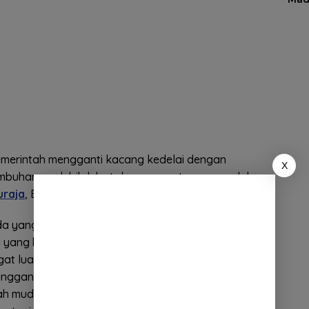
emerintah mengganti kacang kedelai dengan
X
umbuhannya lebih lebat dan perawatannya mudah.
uraja
, Eni menanam kacang koro seluas 10 tumbak
a yang eksis di bidang pertanian terus mengikuti
ang benar-benar terkenal dengan tahunya tentu
at luar biasa. Kebetulan ada teman dari Jakarta
gganti kacang kedelai. Kemarin mungkin orang
nah mudah-mudahan aja
UMKM
kita berjalan. Karena