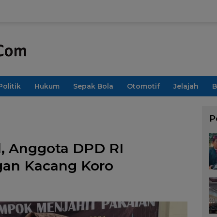
Politik
Hukum
Sepak Bola
Otomotif
Jelajah
B
P
l, Anggota DPD RI
gan Kacang Koro