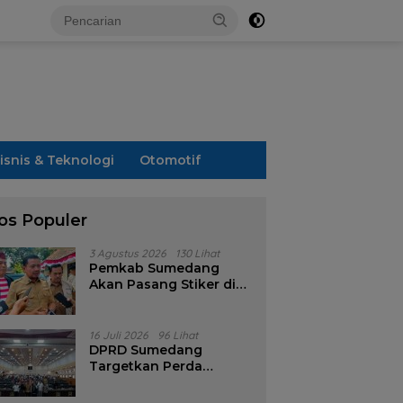
isnis & Teknologi
Otomotif
os Populer
3 Agustus 2026
130 Lihat
Pemkab Sumedang
Akan Pasang Stiker di
Rumah Penerima
Bansos
16 Juli 2026
96 Lihat
DPRD Sumedang
Targetkan Perda
Pilkades Rampung
Akhir Juli, Aturan