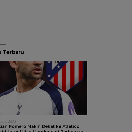
s Terbaru
ustus 2026
stian Romero Makin Dekat ke Atletico
id, Inter Milan Mundur dari Perburuan