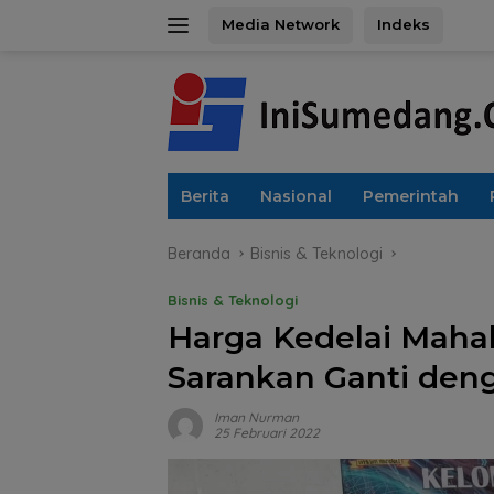
Langsung
Media Network
Indeks
ke
konten
Berita
Nasional
Pemerintah
Beranda
Bisnis & Teknologi
Bisnis & Teknologi
Harga Kedelai Maha
Sarankan Ganti den
Iman Nurman
25 Februari 2022