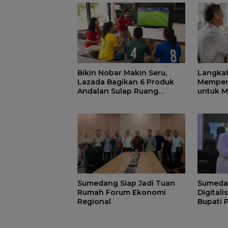
Bikin Nobar Makin Seru,
Langka
Lazada Bagikan 6 Produk
Memper
Andalan Sulap Ruang
untuk M
Keluarga Jadi Tribun VIP
Lebih 
Sumedang Siap Jadi Tuan
Sumeda
Rumah Forum Ekonomi
Digitali
Regional
Bupati 
Integra
Lain