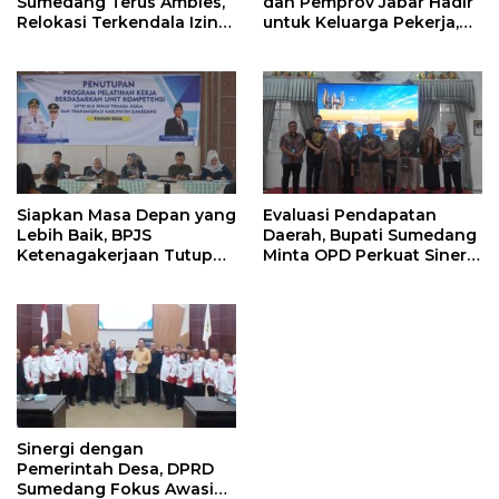
Sumedang Terus Ambles,
dan Pemprov Jabar Hadir
Relokasi Terkendala Izin
untuk Keluarga Pekerja,
Kementerian Kehutanan
Serahkan Manfaat kepada
Ahli Waris di Sumedang
Siapkan Masa Depan yang
Evaluasi Pendapatan
Lebih Baik, BPJS
Daerah, Bupati Sumedang
Ketenagakerjaan Tutup
Minta OPD Perkuat Sinergi
Program Persiapan Kerja
dan Digitalisasi Pajak
di BLK Sumedang
Sinergi dengan
Pemerintah Desa, DPRD
Sumedang Fokus Awasi