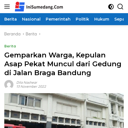
Langsung
ke
konten
Berita
Nasional
Pemerintah
Politik
Hukum
Sepak
Beranda
Berita
Berita
Gemparkan Warga, Kepulan
Asap Pekat Muncul dari Gedung
di Jalan Braga Bandung
Dila Nashear
13 November 2022