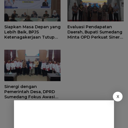
Siapkan Masa Depan yang
Evaluasi Pendapatan
Lebih Baik, BPJS
Daerah, Bupati Sumedang
Ketenagakerjaan Tutup
Minta OPD Perkuat Sinergi
Program Persiapan Kerja
dan Digitalisasi Pajak
di BLK Sumedang
Sinergi dengan
Pemerintah Desa, DPRD
X
Sumedang Fokus Awasi
Program Strategis
Nasional