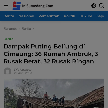
Langsung
ke
konten
Berita
Nasional
Pemerintah
Politik
Hukum
Sepak
Beranda
Berita
Berita
Dampak Puting Beliung di
Cimaung: 36 Rumah Ambruk, 3
Rusak Berat, 32 Rusak Ringan
Dila Nashear
25 April 2024