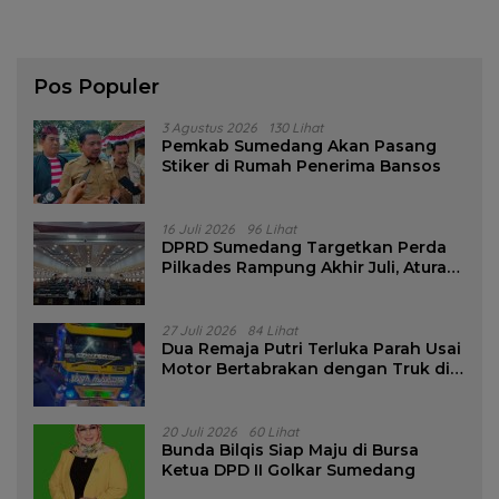
Pos Populer
3 Agustus 2026
130 Lihat
Pemkab Sumedang Akan Pasang
Stiker di Rumah Penerima Bansos
16 Juli 2026
96 Lihat
DPRD Sumedang Targetkan Perda
Pilkades Rampung Akhir Juli, Aturan
Pencalonan Diperjelas
27 Juli 2026
84 Lihat
Dua Remaja Putri Terluka Parah Usai
Motor Bertabrakan dengan Truk di
Tanjungsari Sumedang
20 Juli 2026
60 Lihat
Bunda Bilqis Siap Maju di Bursa
Ketua DPD II Golkar Sumedang