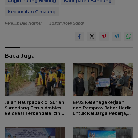
Angin Puting Beliung
Kabupaten Bandung
Kecamatan Cimaung
Penulis: Dila Nasher
Editor: Acep Sandi
Baca Juga
Jalan Haurpapak di Surian
BPJS Ketenagakerjaan
Sumedang Terus Ambles,
dan Pemprov Jabar Hadir
Relokasi Terkendala Izin
untuk Keluarga Pekerja,
Kementerian Kehutanan
Serahkan Manfaat kepada
Ahli Waris di Sumedang