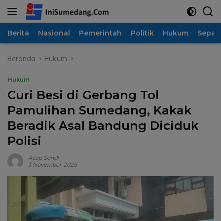
Langsung
ke
konten
Berita
Nasional
Pemerintah
Politik
Hukum
Sepak
Beranda
Hukum
Hukum
Curi Besi di Gerbang Tol
Pamulihan Sumedang, Kakak
Beradik Asal Bandung Diciduk
Polisi
Acep Sandi
3 November 2025