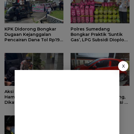
KPK Didorong Bongkar
Polres Sumedang
Dugaan Kejanggalan
Bongkar Praktik ‘Suntik
Pencairan Dana Tol Rp190
Gas’, LPG Subsidi Dioplos
Miliar di PN Sumedang
Jadi Non-Subsidi
X
Aksi Cepat Polisi, Ibu
Anak Nekat Curi Mobil
Hamil di Sumedang
Orang Tua di Sumedang,
Dikawal ke Puskesmas
Pelaku Ditangkap Polisi di
Bandung