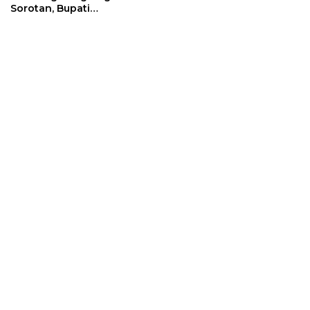
Sorotan, Bupati
Sumedang Minta
Pengamanan Diperketat