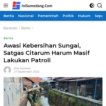
Langsung
ke
konten
Berita
Nasional
Pemerintah
Politik
Hukum
Sepak
Beranda
Berita
Berita
Awasi Kebersihan Sungai,
Satgas Citarum Harum Masif
Lakukan Patroli
Dila Nashear
27 September 2022