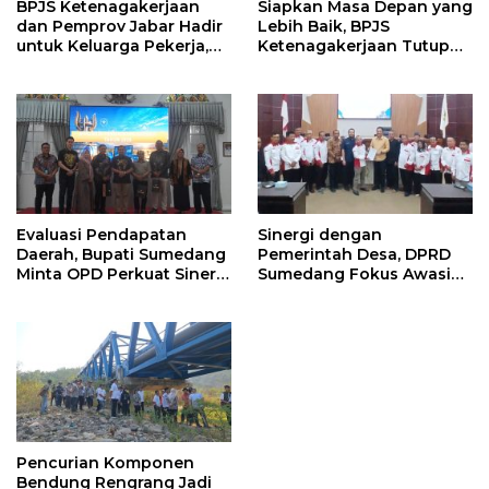
BPJS Ketenagakerjaan
Siapkan Masa Depan yang
dan Pemprov Jabar Hadir
Lebih Baik, BPJS
untuk Keluarga Pekerja,
Ketenagakerjaan Tutup
Serahkan Manfaat kepada
Program Persiapan Kerja
Ahli Waris di Sumedang
di BLK Sumedang
Evaluasi Pendapatan
Sinergi dengan
Daerah, Bupati Sumedang
Pemerintah Desa, DPRD
Minta OPD Perkuat Sinergi
Sumedang Fokus Awasi
dan Digitalisasi Pajak
Program Strategis
Nasional
Pencurian Komponen
Bendung Rengrang Jadi