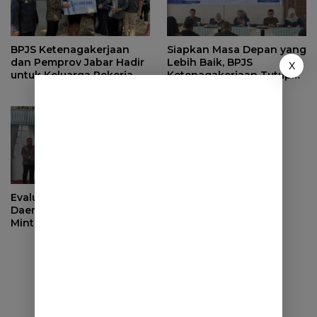
BPJS Ketenagakerjaan
Siapkan Masa Depan yang
dan Pemprov Jabar Hadir
Lebih Baik, BPJS
X
untuk Keluarga Pekerja,
Ketenagakerjaan Tutup
Serahkan Manfaat kepada
Program Persiapan Kerja
Ahli Waris di Sumedang
di BLK Sumedang
Evaluasi Pendapatan
Daerah, Bupati Sumedang
Minta OPD Perkuat Sinergi
dan Digitalisasi Pajak