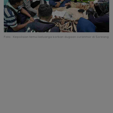
Foto : Kepolisian temui keluarga korban dugaan curanmor di Soreang