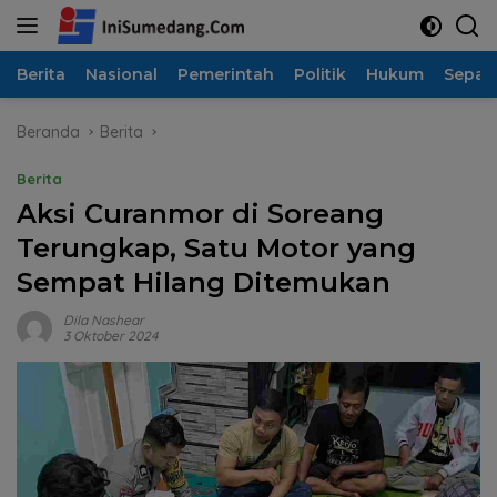
Langsung
ke
konten
Berita
Nasional
Pemerintah
Politik
Hukum
Sepak
Beranda
Berita
Berita
Aksi Curanmor di Soreang
Terungkap, Satu Motor yang
Sempat Hilang Ditemukan
Dila Nashear
3 Oktober 2024