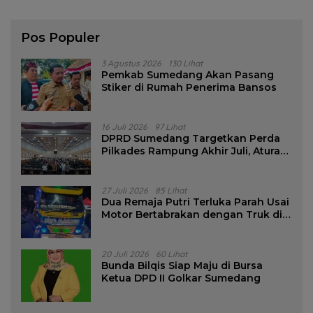
Pos Populer
3 Agustus 2026
130 Lihat
Pemkab Sumedang Akan Pasang
Stiker di Rumah Penerima Bansos
16 Juli 2026
97 Lihat
DPRD Sumedang Targetkan Perda
Pilkades Rampung Akhir Juli, Aturan
Pencalonan Diperjelas
27 Juli 2026
85 Lihat
Dua Remaja Putri Terluka Parah Usai
Motor Bertabrakan dengan Truk di
Tanjungsari Sumedang
20 Juli 2026
60 Lihat
Bunda Bilqis Siap Maju di Bursa
Ketua DPD II Golkar Sumedang