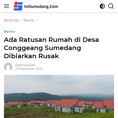
Langsung
ke
konten
Beranda
Berita
Berita
Ada Ratusan Rumah di Desa
Conggeang Sumedang
Dibiarkan Rusak
Dadi Supriadi
23 Desember 2021