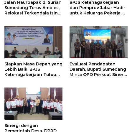
Jalan Haurpapak di Surian
BPJS Ketenagakerjaan
Sumedang Terus Ambles,
dan Pemprov Jabar Hadir
Relokasi Terkendala Izin
untuk Keluarga Pekerja,
Kementerian Kehutanan
Serahkan Manfaat kepada
Ahli Waris di Sumedang
Siapkan Masa Depan yang
Evaluasi Pendapatan
Lebih Baik, BPJS
Daerah, Bupati Sumedang
Ketenagakerjaan Tutup
Minta OPD Perkuat Sinergi
Program Persiapan Kerja
dan Digitalisasi Pajak
di BLK Sumedang
Sinergi dengan
Pemerintah Desa, DPRD