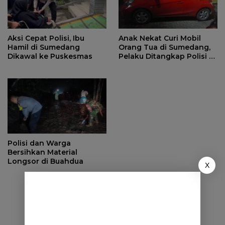
Aksi Cepat Polisi, Ibu
Anak Nekat Curi Mobil
Hamil di Sumedang
Orang Tua di Sumedang,
Dikawal ke Puskesmas
Pelaku Ditangkap Polisi di
Bandung
Polisi dan Warga
Bersihkan Material
Longsor di Buahdua
X