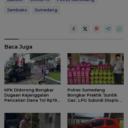
Sembako
Sumedang
Baca Juga
KPK Didorong Bongkar
Polres Sumedang
Dugaan Kejanggalan
Bongkar Praktik ‘Suntik
Pencairan Dana Tol Rp190
Gas’, LPG Subsidi Dioplos
Miliar di PN Sumedang
Jadi Non-Subsidi