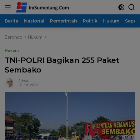
Langsung
ke
konten
Berita
Nasional
Pemerintah
Politik
Hukum
Sepak
Beranda
Hukum
Hukum
TNI-POLRI Bagikan 255 Paket
Sembako
Admin
17 Juli 2020