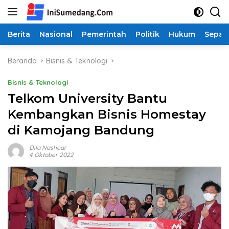
Langsung
ke
konten
Berita
Nasional
Pemerintah
Politik
Hukum
Sepak
Beranda
Bisnis & Teknologi
Bisnis & Teknologi
Telkom University Bantu
Kembangkan Bisnis Homestay
di Kamojang Bandung
Dila Nashear
4 Oktober 2022