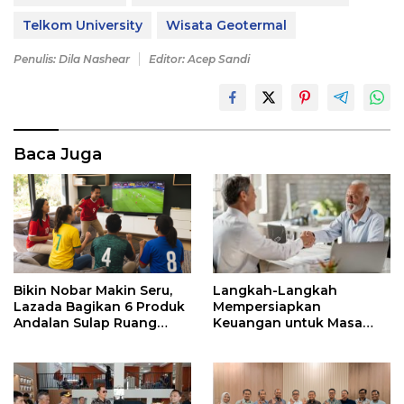
Telkom University
Wisata Geotermal
Penulis: Dila Nashear
Editor: Acep Sandi
Baca Juga
Bikin Nobar Makin Seru,
Langkah-Langkah
Lazada Bagikan 6 Produk
Mempersiapkan
Andalan Sulap Ruang
Keuangan untuk Masa
Keluarga Jadi Tribun VIP
Pensiun yang Lebih Aman