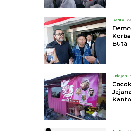
Berita
24
Demo 
Korba
Buta
Jelajah
1
Cocok
Jajan
Kant