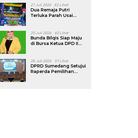
Pencalonan Diperjelas
27 Juli 2026
82 Lihat
Dua Remaja Putri
Terluka Parah Usai
Motor Bertabrakan
dengan Truk di
Tanjungsari Sumedang
20 Juli 2026
60 Lihat
Bunda Bilqis Siap Maju
di Bursa Ketua DPD II
Golkar Sumedang
28 Juli 2026
57 Lihat
DPRD Sumedang Setujui
Raperda Pemilihan
Kepala Desa Tahun
2026 Menjadi Peraturan
Daerah