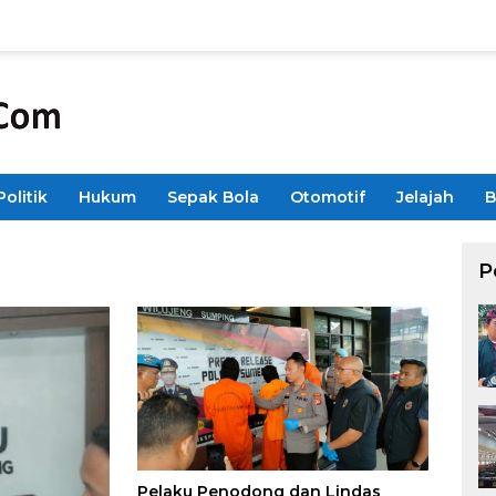
Politik
Hukum
Sepak Bola
Otomotif
Jelajah
B
P
Pelaku Penodong dan Lindas