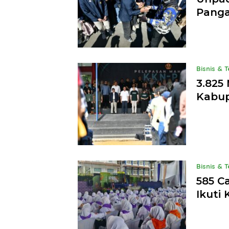
Pang
Bisnis & 
3.825
Kabup
Bisnis & 
585 C
Ikuti