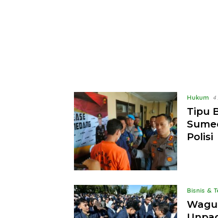
Hukum
4
Tipu 
Sumed
Polisi
Bisnis & 
Wagub
Unpad