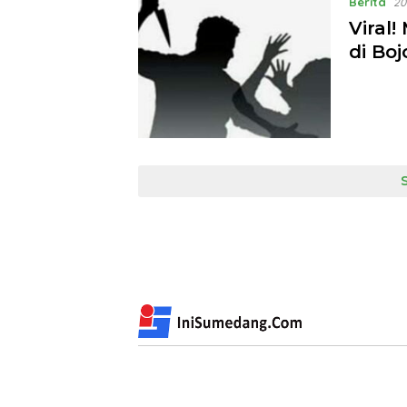
Berita
20
Viral
di Bo