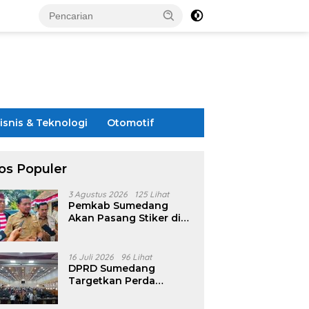
isnis & Teknologi
Otomotif
os Populer
3 Agustus 2026
125 Lihat
Pemkab Sumedang
Akan Pasang Stiker di
Rumah Penerima
Bansos
16 Juli 2026
96 Lihat
DPRD Sumedang
Targetkan Perda
Pilkades Rampung
Akhir Juli, Aturan