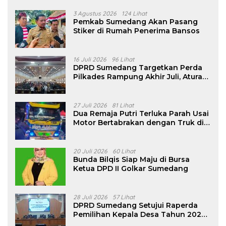
3 Agustus 2026
124 Lihat
Pemkab Sumedang Akan Pasang
Stiker di Rumah Penerima Bansos
16 Juli 2026
96 Lihat
DPRD Sumedang Targetkan Perda
Pilkades Rampung Akhir Juli, Aturan
Pencalonan Diperjelas
27 Juli 2026
81 Lihat
Dua Remaja Putri Terluka Parah Usai
Motor Bertabrakan dengan Truk di
Tanjungsari Sumedang
20 Juli 2026
60 Lihat
Bunda Bilqis Siap Maju di Bursa
Ketua DPD II Golkar Sumedang
28 Juli 2026
57 Lihat
DPRD Sumedang Setujui Raperda
Pemilihan Kepala Desa Tahun 2026
Menjadi Peraturan Daerah