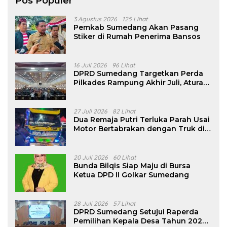
Pos Populer
3 Agustus 2026
125 Lihat
Pemkab Sumedang Akan Pasang
Stiker di Rumah Penerima Bansos
16 Juli 2026
96 Lihat
DPRD Sumedang Targetkan Perda
Pilkades Rampung Akhir Juli, Aturan
Pencalonan Diperjelas
27 Juli 2026
82 Lihat
Dua Remaja Putri Terluka Parah Usai
Motor Bertabrakan dengan Truk di
Tanjungsari Sumedang
20 Juli 2026
60 Lihat
Bunda Bilqis Siap Maju di Bursa
Ketua DPD II Golkar Sumedang
28 Juli 2026
57 Lihat
DPRD Sumedang Setujui Raperda
Pemilihan Kepala Desa Tahun 2026