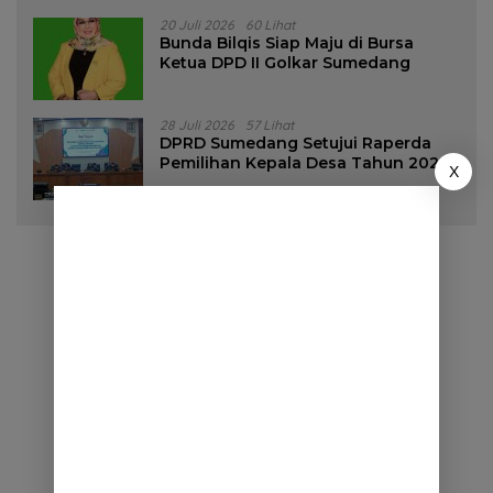
20 Juli 2026
60 Lihat
Bunda Bilqis Siap Maju di Bursa
Ketua DPD II Golkar Sumedang
28 Juli 2026
57 Lihat
DPRD Sumedang Setujui Raperda
Pemilihan Kepala Desa Tahun 2026
X
Menjadi Peraturan Daerah