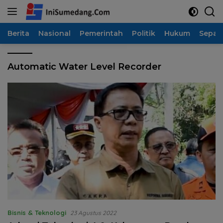
Langsung
ke
konten
Berita
Nasional
Pemerintah
Politik
Hukum
Sepak
Automatic Water Level Recorder
Bisnis & Teknologi
23 Agustus 2022