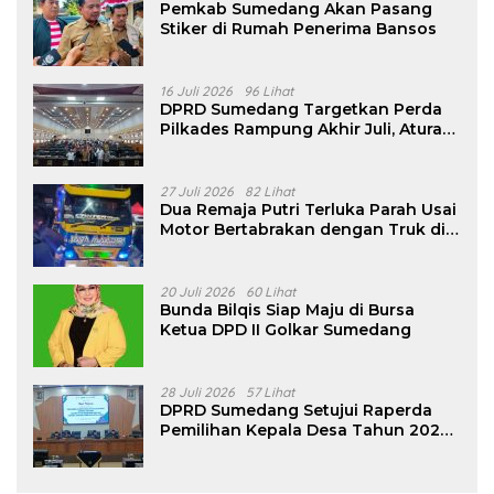
Pemkab Sumedang Akan Pasang
Stiker di Rumah Penerima Bansos
16 Juli 2026
96 Lihat
DPRD Sumedang Targetkan Perda
Pilkades Rampung Akhir Juli, Aturan
Pencalonan Diperjelas
27 Juli 2026
82 Lihat
Dua Remaja Putri Terluka Parah Usai
Motor Bertabrakan dengan Truk di
Tanjungsari Sumedang
20 Juli 2026
60 Lihat
Bunda Bilqis Siap Maju di Bursa
Ketua DPD II Golkar Sumedang
28 Juli 2026
57 Lihat
DPRD Sumedang Setujui Raperda
Pemilihan Kepala Desa Tahun 2026
Menjadi Peraturan Daerah