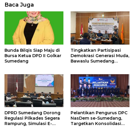
Baca Juga
Bunda Bilqis Siap Maju di
Tingkatkan Partisipasi
Bursa Ketua DPD II Golkar
Demokrasi Generasi Muda,
Sumedang
Bawaslu Sumedang
Perkuat Kemitraan
Strategis
DPRD Sumedang Dorong
Pelantikan Pengurus DPC
Regulasi Pilkades Segera
NasDem se-Sumedang,
Rampung, Simulasi E-
Targetkan Konsolidasi
Voting Minta Dilakukan
Tuntas dan Raih Kursi