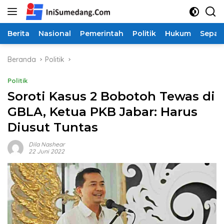
Langsung
ke
konten
Berita
Nasional
Pemerintah
Politik
Hukum
Sepak
Beranda
Politik
Politik
Soroti Kasus 2 Bobotoh Tewas di
GBLA, Ketua PKB Jabar: Harus
Diusut Tuntas
Dila Nashear
22 Juni 2022