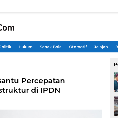
Politik
Hukum
Sepak Bola
Otomotif
Jelajah
B
P
Bantu Percepatan
truktur di IPDN