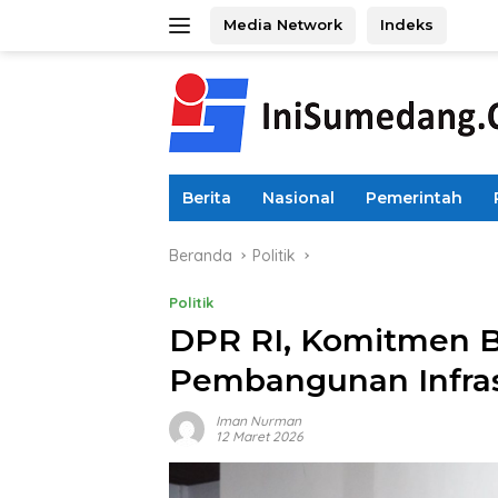
Langsung
Media Network
Indeks
ke
konten
Berita
Nasional
Pemerintah
Beranda
Politik
Politik
DPR RI, Komitmen 
Pembangunan Infras
Iman Nurman
12 Maret 2026