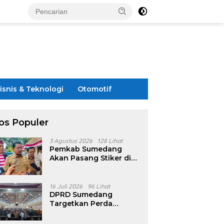
isnis & Teknologi
Otomotif
os Populer
3 Agustus 2026
128 Lihat
Pemkab Sumedang
Akan Pasang Stiker di
Rumah Penerima
Bansos
16 Juli 2026
96 Lihat
DPRD Sumedang
Targetkan Perda
Pilkades Rampung
Akhir Juli, Aturan