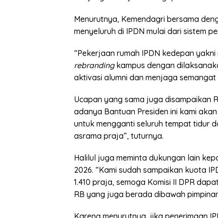
Menurutnya, Kemendagri bersama den
menyeluruh di IPDN mulai dari sistem p
“Pekerjaan rumah IPDN kedepan yakni
rebranding
kampus dengan dilaksanaka
aktivasi alumni dan menjaga semangat 
Ucapan yang sama juga disampaikan Rekto
adanya Bantuan Presiden ini kami aka
untuk mengganti seluruh tempat tidur d
asrama praja”, tuturnya.
Halilul juga meminta dukungan lain kepa
2026. “Kami sudah sampaikan kuota IP
1.410 praja, semoga Komisi II DPR da
RB yang juga berada dibawah pimpinan K
Karena menurutnya, jika penerimaan IP