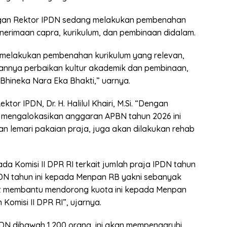
gan Rektor IPDN sedang melakukan pembenahan
enerimaan capra, kurikulum, dan pembinaan didalam.
 melakukan pembenahan kurikulum yang relevan,
nnya perbaikan kultur akademik dan pembinaan,
Bhineka Nara Eka Bhakti,” uarnya.
r IPDN, Dr. H. Halilul Khairi, M.Si. “Dengan
n mengalokasikan anggaran APBN tahun 2026 ini
an lemari pakaian praja, juga akan dilakukan rehab
da Komisi II DPR RI terkait jumlah praja IPDN tahun
DN tahun ini kepada Menpan RB yakni sebanyak
pat membantu mendorong kuota ini kepada Menpan
omisi II DPR RI”, ujarnya.
DN dibawah 1.200 orang, ini akan mempengaruhi