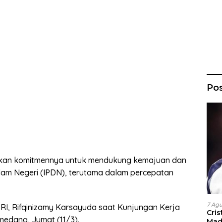
Po
askan komitmennya untuk mendukung kemajuan dan
alam Negeri (IPDN), terutama dalam percepatan
7 Ag
R RI, Rifqinizamy Karsayuda saat Kunjungan Kerja
Cri
medang, Jumat (11/3).
Madr