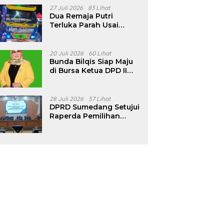
Pencalonan Diperjelas
27 Juli 2026
83 Lihat
Dua Remaja Putri
Terluka Parah Usai
Motor Bertabrakan
dengan Truk di
Tanjungsari Sumedang
20 Juli 2026
60 Lihat
Bunda Bilqis Siap Maju
di Bursa Ketua DPD II
Golkar Sumedang
28 Juli 2026
57 Lihat
DPRD Sumedang Setujui
Raperda Pemilihan
Kepala Desa Tahun
2026 Menjadi Peraturan
Daerah