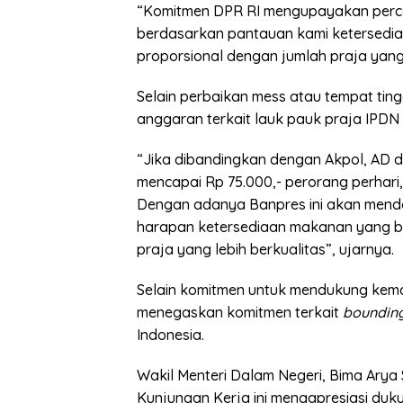
“Komitmen DPR RI mengupayakan perce
berdasarkan pantauan kami ketersediaa
proporsional dengan jumlah praja yang
Selain perbaikan mess atau tempat tin
anggaran terkait lauk pauk praja IPDN j
“Jika dibandingkan dengan Akpol, AD 
mencapai Rp 75.000,- perorang perhari,
Dengan adanya Banpres ini akan mend
harapan ketersediaan makanan yang b
praja yang lebih berkualitas”, ujarnya.
Selain komitmen untuk mendukung kemaj
menegaskan komitmen terkait
boundin
Indonesia.
Wakil Menteri Dalam Negeri, Bima Ary
Kunjungan Kerja ini mengapresiasi duk