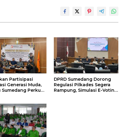
kan Partisipasi
DPRD Sumedang Dorong
si Generasi Muda,
Regulasi Pilkades Segera
u Sumedang Perkuat
Rampung, Simulasi E-Voting
an Strategis
Minta Dilakukan Lebih Awal