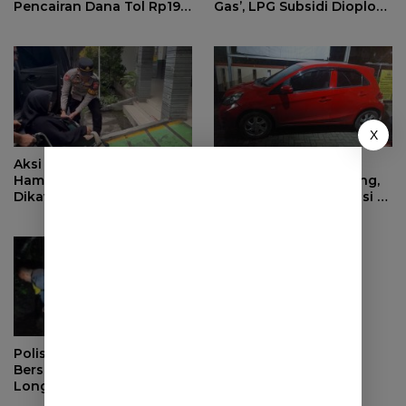
Pencairan Dana Tol Rp190
Gas’, LPG Subsidi Dioplos
Miliar di PN Sumedang
Jadi Non-Subsidi
X
Aksi Cepat Polisi, Ibu
Anak Nekat Curi Mobil
Hamil di Sumedang
Orang Tua di Sumedang,
Dikawal ke Puskesmas
Pelaku Ditangkap Polisi di
Bandung
Polisi dan Warga
Bersihkan Material
Longsor di Buahdua