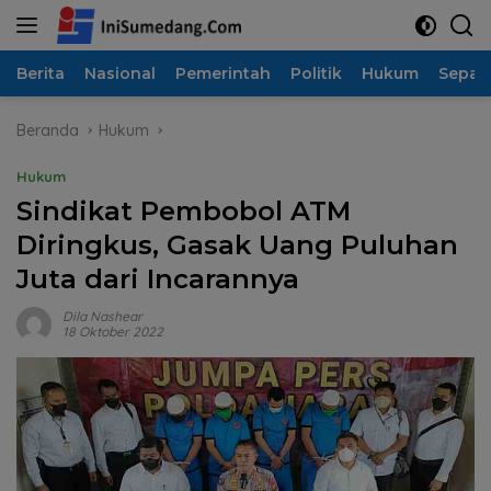
Langsung
ke
konten
Berita
Nasional
Pemerintah
Politik
Hukum
Sepak
Beranda
Hukum
Hukum
Sindikat Pembobol ATM
Diringkus, Gasak Uang Puluhan
Juta dari Incarannya
Dila Nashear
18 Oktober 2022