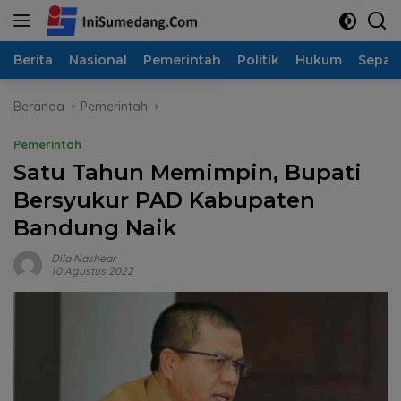
Langsung
ke
konten
Berita
Nasional
Pemerintah
Politik
Hukum
Sepak
Beranda
Pemerintah
Pemerintah
Satu Tahun Memimpin, Bupati
Bersyukur PAD Kabupaten
Bandung Naik
Dila Nashear
10 Agustus 2022