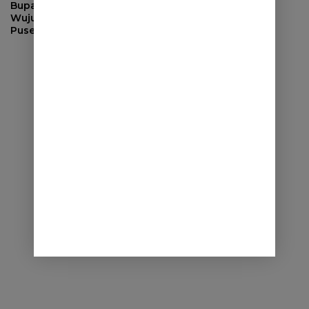
Bupati Berkomitmen
Wujudkan Sumedang
Puseur Budaya Sunda