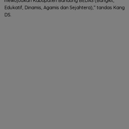
mewujudkan Kabupaten Bandung BEDAS (Bangkit,
Edukatif, Dinamis, Agamis dan Sejahtera),” tandas Kang
DS.