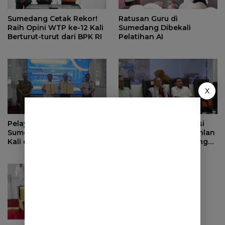
Sumedang Cetak Rekor!
Ratusan Guru di
Raih Opini WTP ke-12 Kali
Sumedang Dibekali
Berturut-turut dari BPK RI
Pelatihan AI
X
Pelayanan Paspor di MPP
Apresiasi Transformasi
Sumedang Kini Hadir Dua
Digital Sumedang, Dahlan
Kali dalam Sepekan
Iskan Dorong ASN Bangun
Birokrasi Cepat dan
Transparan