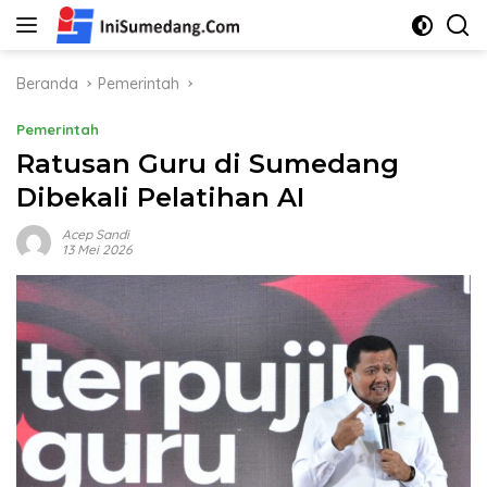
Langsung
ke
konten
Beranda
Pemerintah
Pemerintah
Ratusan Guru di Sumedang
Dibekali Pelatihan AI
Acep Sandi
13 Mei 2026