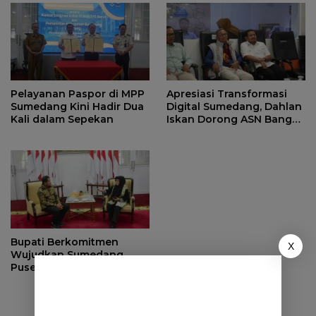
Pelayanan Paspor di MPP
Apresiasi Transformasi
Sumedang Kini Hadir Dua
Digital Sumedang, Dahlan
Kali dalam Sepekan
Iskan Dorong ASN Bangun
Birokrasi Cepat dan
Transparan
Bupati Berkomitmen
X
Wujudkan Sumedang
Puseur Budaya Sunda