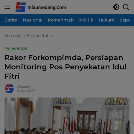
Langsung
ke
konten
Berita
Nasional
Pemerintah
Politik
Hukum
Sepak
Beranda
Pemerintah
Pemerintah
Rakor Forkompimda, Persiapan
Monitoring Pos Penyekatan Idul
Fitri
Redaksi
6 Mei 2021