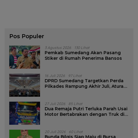
Pos Populer
3 Agustus 2026
130 Lihat
Pemkab Sumedang Akan Pasang
Stiker di Rumah Penerima Bansos
16 Juli 2026
97 Lihat
DPRD Sumedang Targetkan Perda
Pilkades Rampung Akhir Juli, Aturan
Pencalonan Diperjelas
27 Juli 2026
85 Lihat
Dua Remaja Putri Terluka Parah Usai
Motor Bertabrakan dengan Truk di
Tanjungsari Sumedang
20 Juli 2026
60 Lihat
Bunda Bilqis Siap Maju di Bursa