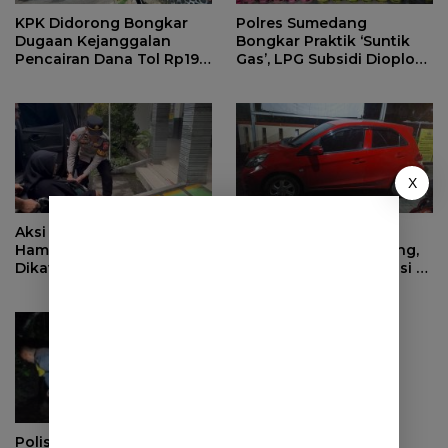
KPK Didorong Bongkar
Polres Sumedang
Dugaan Kejanggalan
Bongkar Praktik ‘Suntik
Pencairan Dana Tol Rp190
Gas’, LPG Subsidi Dioplos
Miliar di PN Sumedang
Jadi Non-Subsidi
X
Aksi Cepat Polisi, Ibu
Anak Nekat Curi Mobil
Hamil di Sumedang
Orang Tua di Sumedang,
Dikawal ke Puskesmas
Pelaku Ditangkap Polisi di
Bandung
Polisi dan Warga