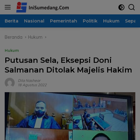
Langsung
ke
konten
Berita
Nasional
Pemerintah
Politik
Hukum
Sepak
Beranda
Hukum
Hukum
Putusan Sela, Eksepsi Doni
Salmanan Ditolak Majelis Hakim
Dila Nashear
18 Agustus 2022