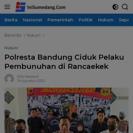
Langsung
ke
konten
Berita
Nasional
Pemerintah
Politik
Hukum
Sepak
Beranda
Hukum
Hukum
Polresta Bandung Ciduk Pelaku
Pembunuhan di Rancaekek
Dila Nashear
24 Agustus 2022