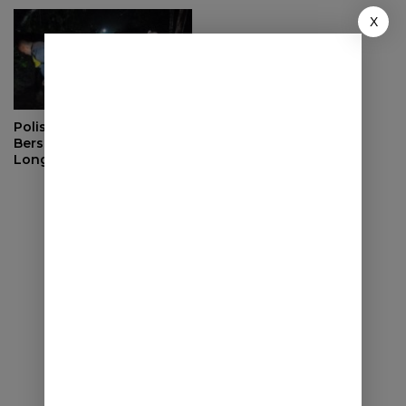
X
Polisi dan Warga
Bersihkan Material
Longsor di Buahdua