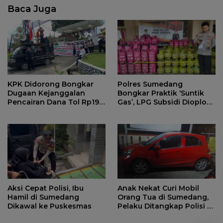
Baca Juga
KPK Didorong Bongkar
Polres Sumedang
Dugaan Kejanggalan
Bongkar Praktik ‘Suntik
Pencairan Dana Tol Rp190
Gas’, LPG Subsidi Dioplos
Miliar di PN Sumedang
Jadi Non-Subsidi
Aksi Cepat Polisi, Ibu
Anak Nekat Curi Mobil
Hamil di Sumedang
Orang Tua di Sumedang,
Dikawal ke Puskesmas
Pelaku Ditangkap Polisi di
Bandung